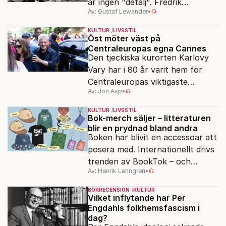
är ingen "detalj". Fredrik
Av: Gustaf Lewander
•
Segerfeldts iver att skildra den
ryska imperialismen leder till en
KULTUR
LIVSSTIL
förenklad bild av historien.
Öst möter väst på
Centraleuropas egna Cannes
Den tjeckiska kurorten Karlovy
Vary har i 80 år varit hem för
Centraleuropas viktigaste
Av: Jon Asp
•
filmfestival – en plats där
Hollywoodglans möter
KULTUR
LIVSSTIL
egensinnighet.
Bok-merch säljer – litteraturen
blir en prydnad bland andra
Boken har blivit en accessoar att
posera med. Internationellt drivs
trenden av BookTok – och
Av: Henrik Lenngren
•
förlagen följer efter.
BOKRECENSION
KULTUR
Vilket inflytande har Per
Engdahls folkhemsfascism i
dag?