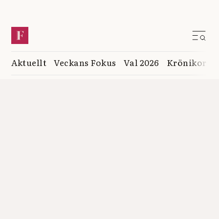
Aktuellt
Veckans Fokus
Val 2026
Krönikor
K