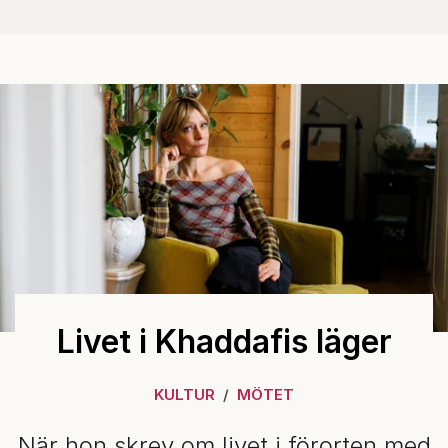
Livet i Khaddafis läger
KULTUR
MÖTET
När hon skrev om livet i förorten med