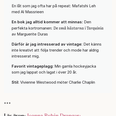
En låt som jag ofta har på repeat: Mafatshi Leh
med Al Massrieen
En bok jag alltid kommer att minnas:
Den
De små hästarna i Tarquinia
perfekta kortromanen:
av Marguerite Duras
Därför är jag intresserad av vintage:
Det känns
inte kreativt att följa trender och mode har aldrig
intresserat mig.
Favorit vintageplagg:
Min gamla hockeyjacka
som jag lappat och lagat i över 20 år.
Stil:
Vivienne Westwood möter Charlie Chaplin
***
Läs även:
Joanna Rubin Dranger: