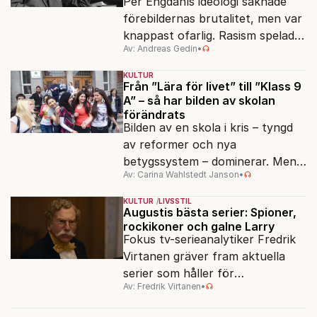
Per Engdahls ideologi saknade
förebildernas brutalitet, men var
knappast ofarlig. Rasism spelades
Av: Andreas Gedin
•
ned i förmån för "kultur". Känns
det igen?
KULTUR
Från ”Lära för livet” till ”Klass 9
A” – så har bilden av skolan
förändrats
Bilden av en skola i kris – tyngd
av reformer och nya
betygssystem – dominerar. Men
Av: Carina Wahlstedt Janson
•
vem äger berättelsen om skolan?
KULTUR
LIVSSTIL
Augustis bästa serier: Spioner,
rockikoner och galne Larry
Fokus tv-serieanalytiker Fredrik
Virtanen gräver fram aktuella
serier som håller för
Av: Fredrik Virtanen
•
augustisoffan – när
sensommarmörkret smyger sig