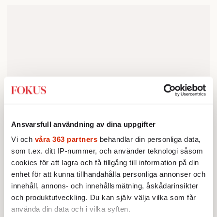
Ansvarsfull användning av dina uppgifter
Vi och
våra 363 partners
behandlar din personliga data,
som t.ex. ditt IP-nummer, och använder teknologi såsom
cookies för att lagra och få tillgång till information på din
Förutom att hon hade svårt att berätta sin
enhet för att kunna tillhandahålla personliga annonser och
innehåll, annons- och innehållsmätning, åskådarinsikter
egen story var arbetet tidsödande på grund
och produktutveckling. Du kan själv välja vilka som får
av materialets omfång. I början var boken
använda din data och i vilka syften.
600 sidor. Nu är den hälften så lång.