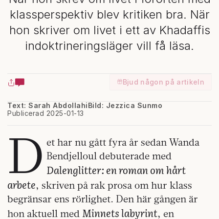
klassperspektiv blev kritiken bra. När
hon skriver om livet i ett av Khadaffis
indoktrineringsläger vill få läsa.
Bjud någon på artikeln
Text: Sarah Abdollahi
Bild: Jezzica Sunmo
Publicerad 2025-01-13
D
et har nu gått fyra år sedan Wanda
Bendjelloul debuterade med
Dalenglitter
: en roman om hårt
arbete
, skriven på rak prosa om hur klass
begränsar ens rörlighet. Den här gången är
Minnets labyrint
hon aktuell med
, en