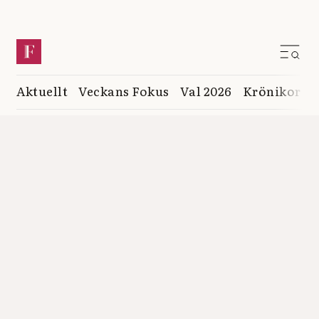
Aktuellt
Veckans Fokus
Val 2026
Krönikor
K