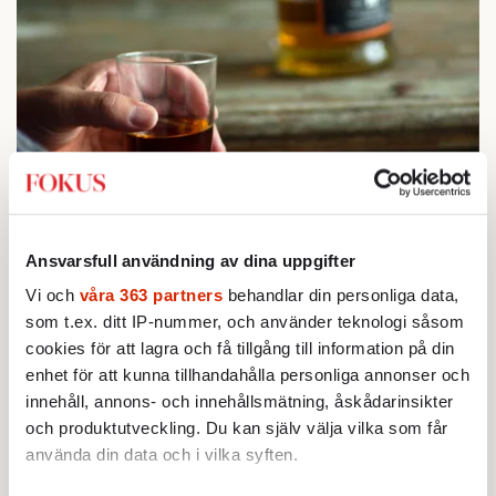
STICKET
1.
Bitte Assarmo:
Sagan om den lågbegåvade
Ansvarsfull användning av dina uppgifter
ursprungsbefolkningen i Filipstad
BOKRECENSION
Vi och
våra 363 partners
behandlar din personliga data,
2.
Den röda tråden som brast
som t.ex. ditt IP-nummer, och använder teknologi såsom
Av: Gustaf Lewander
KRÖNIKA
cookies för att lagra och få tillgång till information på din
3.
Frans Wachtmeister:
Ja, AC är ett hot mot den
enhet för att kunna tillhandahålla personliga annonser och
franska civilisationen
innehåll, annons- och innehållsmätning, åskådarinsikter
KRÖNIKA
4.
Nina Lekander:
På ”Kommunisthögskolan” drömde
och produktutveckling. Du kan själv välja vilka som får
alla om att vara arbetarklass
använda din data och i vilka syften.
KRÖNIKA
5.
Sakine Madon:
Efter islamistdådet oroar sig