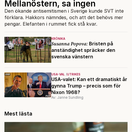
Mellanöstern, sa ingen
Den ökande antisemitismen i Sverige kunde SVT inte
förklara. Hakkors nämndes, och att det behövs mer
pengar. Elefanten i rummet fick stå kvar.
KRÖNIKA
Susanna Popova:
Bristen på
anständighet spräcker den
svenska vänstern
USA-VAL
UTRIKES
USA-valet: Kan ett dramatiskt år
gynna Trump – precis som för
Nixon 1968?
Av: Janne Sundling
Mest lästa