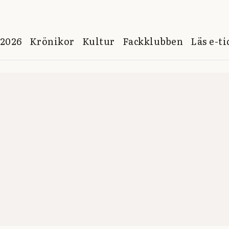
 2026
Krönikor
Kultur
Fackklubben
Läs e-t