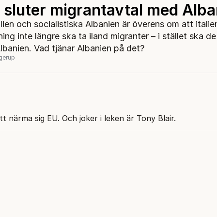
n sluter migrantavtal med Alb
lien och socialistiska Albanien är överens om att italie
ng inte längre ska ta iland migranter – i stället ska de
 Albanien. Vad tjänar Albanien på det?
egerup
 närma sig EU. Och joker i leken är Tony Blair.