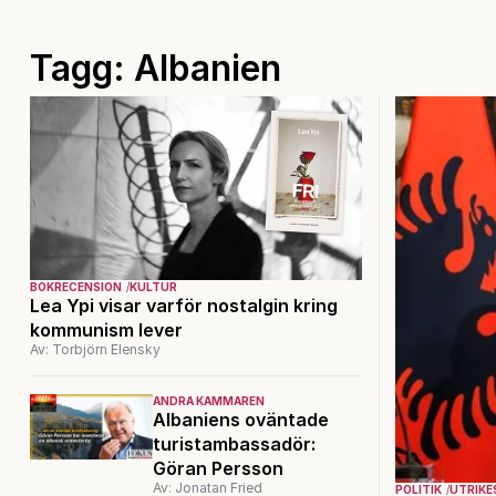
Tagg: Albanien
BOKRECENSION
KULTUR
Lea Ypi visar varför nostalgin kring
kommunism lever
Av: Torbjörn Elensky
ANDRA KAMMAREN
Albaniens oväntade
turistambassadör:
Göran Persson
Av: Jonatan Fried
POLITIK
UTRIKE