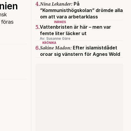
4.
anien
Nina Lekander:
På
”Kommunisthögskolan” drömde alla
nsk
om att vara arbetarklass
 föras
INRIKES
5.
Vattenbristen är här – men var
femte liter läcker ut
Av: Susanne Gäre
KRÖNIKA
6.
Sakine Madon:
Efter islamistdådet
oroar sig vänstern för Agnes Wold