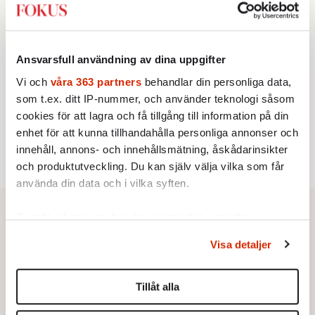
vänstern för Agnes Wold
UTRIKES
3.
Därför liknar Putin både tsaren och Stalin
Av: Bengt Jangfeldt
Ansvarsfull användning av dina uppgifter
KRÖNIKA
4.
Johan Hakelius:
DN-rubriken visar vad som sägs
Vi och
våra 363 partners
behandlar din personliga data,
mellan raderna
som t.ex. ditt IP-nummer, och använder teknologi såsom
STICKET
5.
Dan Korn:
Quisling, quislingar och sten i glashus
cookies för att lagra och få tillgång till information på din
STICKET
enhet för att kunna tillhandahålla personliga annonser och
6.
Johan Romin:
Varför ställs aldrig dessa frågor?
innehåll, annons- och innehållsmätning, åskådarinsikter
och produktutveckling. Du kan själv välja vilka som får
använda din data och i vilka syften.
Ta reda på mer om hur dina personliga uppgifter
behandlas och ställ in dina preferenser i
detaljsektionen
.
Visa detaljer
Du kan ändra eller dra tillbaka ditt samtycke när som
helst från cookie-förklaringen.
Tillåt alla
Vi använder enhetsidentifierare för att anpassa innehållet