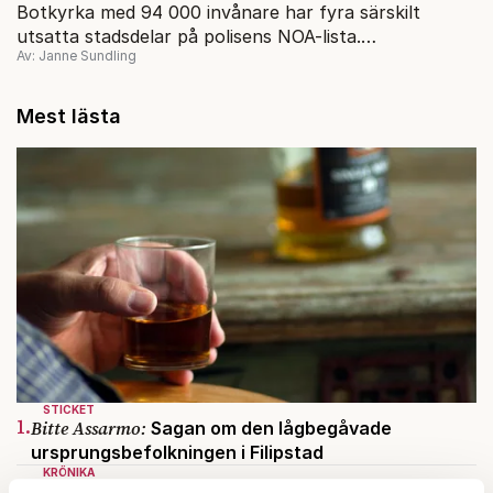
Botkyrka med 94 000 invånare har fyra särskilt
utsatta stadsdelar på polisens NOA-lista.
Av: Janne Sundling
Segregationen är ett jätteproblem, det förnekar
ingen.
Mest lästa
STICKET
1.
Bitte Assarmo:
Sagan om den lågbegåvade
ursprungsbefolkningen i Filipstad
KRÖNIKA
2.
Sakine Madon:
Efter islamistdådet oroar sig