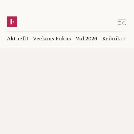
Aktuellt
Veckans Fokus
Val 2026
Krönikor
K