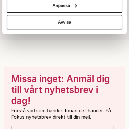
och annonserna till användarna, tillhandahålla funktioner
Anpassa
för sociala medier och analysera vår trafik. Vi
vidarebefordrar även sådana identifierare och annan
information från din enhet till de sociala medier och
Avvisa
annons- och analysföretag som vi samarbetar med.
Dessa kan i sin tur kombinera informationen med annan
information som du har tillhandahållit eller som de har
samlat in när du har använt deras tjänster.
Om du vill läsa mer om hur vi hanterar personuppgifter
kan du göra det
här
.
Missa inget: Anmäl dig
till vårt nyhetsbrev i
dag!
Förstå vad som händer. Innan det händer. Få
Fokus nyhetsbrev direkt till din mejl.