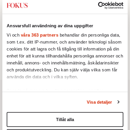
2.
Sakine Madon:
Efter islamistdådet oroar sig
vänstern för Agnes Wold
STICKET
3.
Dan Korn:
Quisling, quislingar och sten i glashus
KRÖNIKA
Ansvarsfull användning av dina uppgifter
4.
Frans Wachtmeister:
Ja, AC är ett hot mot den
franska civilisationen
Vi och
våra 363 partners
behandlar din personliga data,
UTRIKES
som t.ex. ditt IP-nummer, och använder teknologi såsom
5.
Därför liknar Putin både tsaren och Stalin
cookies för att lagra och få tillgång till information på din
Av: Bengt Jangfeldt
STICKET
enhet för att kunna tillhandahålla personliga annonser och
6.
Christoffer Jonsson:
Inte nu igen, Vänsterpartiet!
innehåll, annons- och innehållsmätning, åskådarinsikter
och produktutveckling. Du kan själv välja vilka som får
använda din data och i vilka syften.
Ta reda på mer om hur dina personliga uppgifter
behandlas och ställ in dina preferenser i
detaljsektionen
.
Visa detaljer
Du kan ändra eller dra tillbaka ditt samtycke när som
helst från cookie-förklaringen.
Tillåt alla
Vi använder enhetsidentifierare för att anpassa innehållet