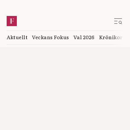
Aktuellt
Veckans Fokus
Val 2026
Krönikor
K