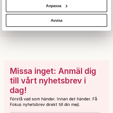
och annonserna till användarna, tillhandahålla funktioner
Anpassa
för sociala medier och analysera vår trafik. Vi
vidarebefordrar även sådana identifierare och annan
information från din enhet till de sociala medier och
Avvisa
annons- och analysföretag som vi samarbetar med.
Dessa kan i sin tur kombinera informationen med annan
information som du har tillhandahållit eller som de har
samlat in när du har använt deras tjänster.
Om du vill läsa mer om hur vi hanterar personuppgifter
kan du göra det
här
.
Missa inget: Anmäl dig
till vårt nyhetsbrev i
dag!
Förstå vad som händer. Innan det händer. Få
Fokus nyhetsbrev direkt till din mejl.