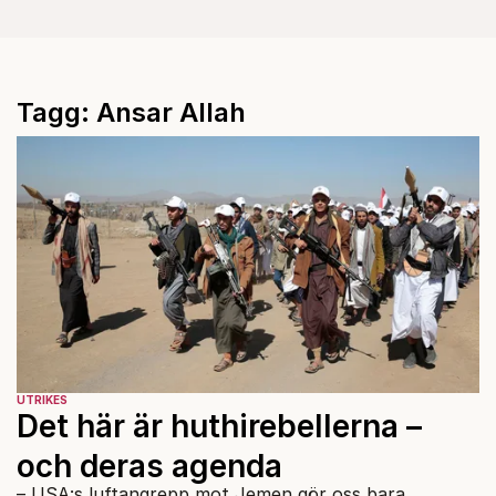
Tagg: Ansar Allah
UTRIKES
Det här är huthirebellerna –
och deras agenda
– USA:s luftangrepp mot Jemen gör oss bara