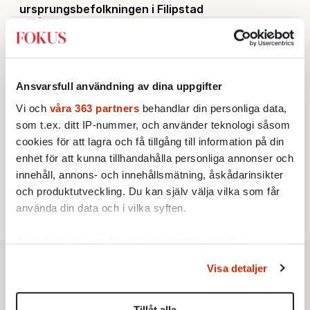
ursprungsbefolkningen i Filipstad
KRÖNIKA
2.
Frans Wachtmeister:
Ja, AC är ett hot mot den
franska civilisationen
KRÖNIKA
3.
Sakine Madon:
Efter islamistdådet oroar sig
Ansvarsfull användning av dina uppgifter
vänstern för Agnes Wold
STICKET
4.
Vi och
våra 363 partners
behandlar din personliga data,
Dan Korn:
Quisling, quislingar och sten i glashus
som t.ex. ditt IP-nummer, och använder teknologi såsom
KRÖNIKA
5.
Nina Lekander:
På ”Kommunisthögskolan” drömde
cookies för att lagra och få tillgång till information på din
alla om att vara arbetarklass
enhet för att kunna tillhandahålla personliga annonser och
STICKET
6.
Johan Romin:
Andersson, hur ska du få ihop det
innehåll, annons- och innehållsmätning, åskådarinsikter
här?
och produktutveckling. Du kan själv välja vilka som får
använda din data och i vilka syften.
Ta reda på mer om hur dina personliga uppgifter
behandlas och ställ in dina preferenser i
detaljsektionen
.
Visa detaljer
Du kan ändra eller dra tillbaka ditt samtycke när som
helst från cookie-förklaringen.
Tillåt alla