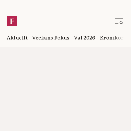
Aktuellt
Veckans Fokus
Val 2026
Krönikor
K