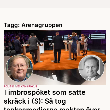
Tagg: Arenagruppen
POLITIK
VECKANS FOKUS
Timbrospöket som satte
skräck i (S): Så tog
tankesmedjorna makten över