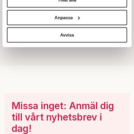
Vi använder enhetsidentifierare för att anpassa innehållet
och annonserna till användarna, tillhandahålla funktioner
Anpassa
för sociala medier och analysera vår trafik. Vi
vidarebefordrar även sådana identifierare och annan
information från din enhet till de sociala medier och
Avvisa
annons- och analysföretag som vi samarbetar med.
Dessa kan i sin tur kombinera informationen med annan
information som du har tillhandahållit eller som de har
samlat in när du har använt deras tjänster.
Om du vill läsa mer om hur vi hanterar personuppgifter
kan du göra det
här
.
Missa inget: Anmäl dig
till vårt nyhetsbrev i
dag!