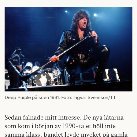
Deep Purple på scen 1991. Foto: Ingvar Svensson/TT
Sedan falnade mitt intresse. De nya låtarna
som kom i början av 1990-talet höll inte
samma klass, bandet levde mycket på gamla