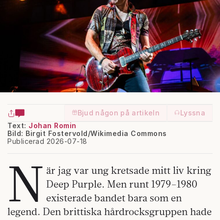
Bjud någon på artikeln
Lyssna
Text:
Johan Romin
Bild: Birgit Fostervold/Wikimedia Commons
Publicerad 2026-07-18
N
är jag var ung kretsade mitt liv kring
Deep Purple. Men runt 1979–1980
existerade bandet bara som en
legend. Den brittiska hårdrocksgruppen hade