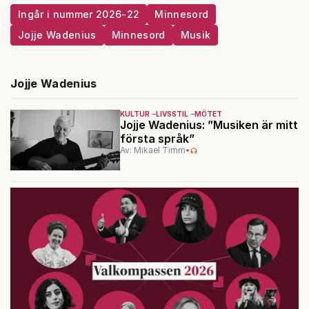
Ingår i nummer 2026-22
Minnesord
Jojje Wadenius
Minnesord
Musik
Jojje Wadenius
KULTUR
LIVSSTIL
MÖTET
Jojje Wadenius: ”Musiken är mitt
första språk”
Av: Mikael Timm
•