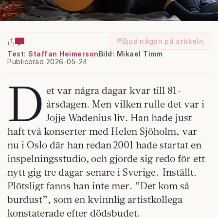
Bjud någon på artikeln
Text:
Staffan Heimerson
Bild: Mikael Timm
Publicerad 2026-05-24
D
et var några dagar kvar till 81-
årsdagen. Men vilken rulle det var i
Jojje Wadenius liv. Han hade just
haft två konserter med Helen Sjöholm, var
nu i Oslo där han redan 2001 hade startat en
inspelningsstudio, och gjorde sig redo för ett
nytt gig tre dagar senare i Sverige. Inställt.
Plötsligt fanns han inte mer. ”Det kom så
burdust”, som en kvinnlig artistkollega
konstaterade efter dödsbudet.