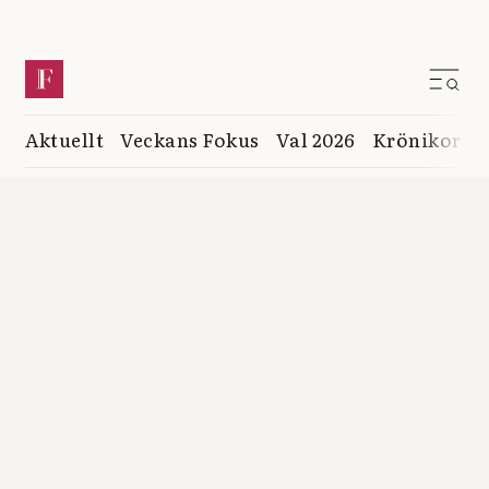
Aktuellt
Veckans Fokus
Val 2026
Krönikor
K