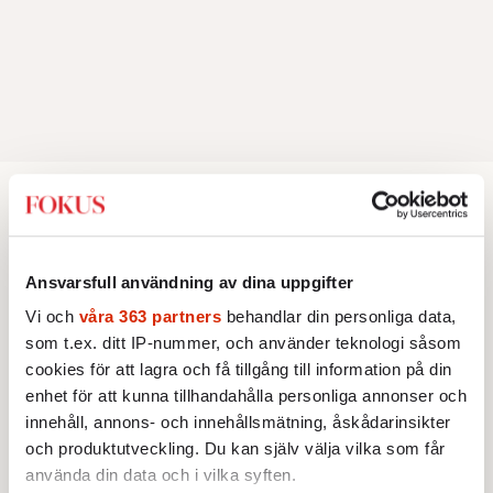
Minnesord
Ansvarsfull användning av dina uppgifter
EKONOMI
MINNESORD
Hans lugn tog storföretagen
Vi och
våra 363 partners
behandlar din personliga data,
genom djupa kriser
Företagsledaren Björn Svedberg
som t.ex. ditt IP-nummer, och använder teknologi såsom
dog den 25 juni, 88 år gammal.
cookies för att lagra och få tillgång till information på din
Av: Jon Åsberg
•
enhet för att kunna tillhandahålla personliga annonser och
innehåll, annons- och innehållsmätning, åskådarinsikter
MINNESORD
Journalist var hon till sista
och produktutveckling. Du kan själv välja vilka som får
punkten
använda din data och i vilka syften.
Titti Nylander,