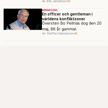
Av: Erik Jersenius
•
MINNESORD
En officer och gentleman i
världens konfliktzoner
Översten Bo Pellnäs dog den 20
maj, 86 år gammal.
Av: Staffan Heimerson
•