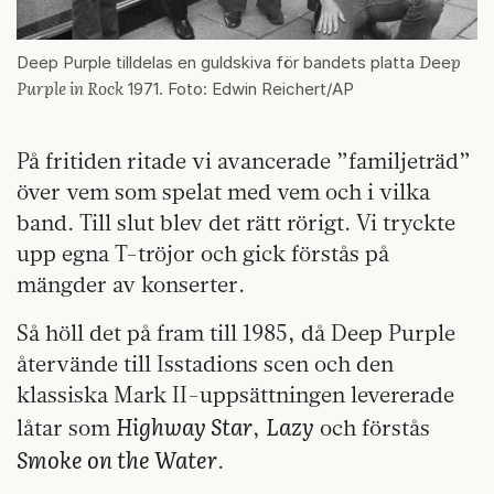
D
p
Deep Purple tilldelas en guldskiva för bandets platta
ee
Purple in Rock
1971. Foto: Edwin Reichert/AP
På fritiden ritade vi avancerade ”familjeträd”
över vem som spelat med vem och i vilka
band. Till slut blev det rätt rörigt. Vi tryckte
upp egna T-tröjor och gick förstås på
mängder av konserter.
Så höll det på fram till 1985, då Deep Purple
återvände till Isstadions scen och den
klassiska Mark II-uppsättningen levererade
Highway Star
Lazy
låtar som
,
och förstås
Smoke on the Water
.