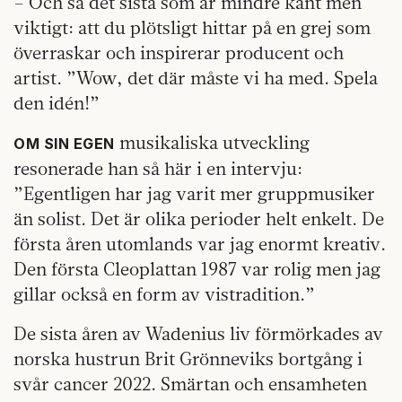
– Och så det sista som är mindre känt men
viktigt: att du plötsligt hittar på en grej som
överraskar och inspirerar producent och
artist. ”Wow, det där måste vi ha med. Spela
den idén!”
musikaliska utveckling
OM SIN EGEN
resonerade han så här i en intervju:
”Egentligen har jag varit mer gruppmusiker
än solist. Det är olika perioder helt enkelt. De
första åren utomlands var jag enormt kreativ.
Den första Cleoplattan 1987 var rolig men jag
gillar också en form av vistradition.”
De sista åren av Wadenius liv förmörkades av
norska hustrun Brit Grönneviks bortgång i
svår cancer 2022. Smärtan och ensamheten