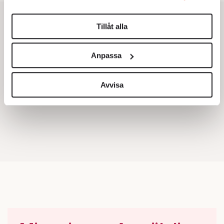
Du kan ändra eller dra tillbaka ditt samtycke när som
helst från cookie-förklaringen.
Tillåt alla
Vi använder enhetsidentifierare för att anpassa innehållet
och annonserna till användarna, tillhandahålla funktioner
Anpassa
för sociala medier och analysera vår trafik. Vi
vidarebefordrar även sådana identifierare och annan
information från din enhet till de sociala medier och
Avvisa
annons- och analysföretag som vi samarbetar med.
Dessa kan i sin tur kombinera informationen med annan
information som du har tillhandahållit eller som de har
samlat in när du har använt deras tjänster.
Om du vill läsa mer om hur vi hanterar personuppgifter
kan du göra det
här
.