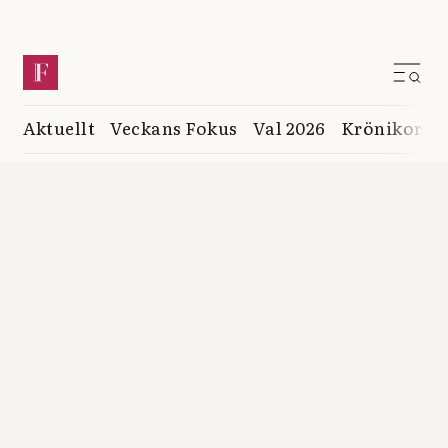
Aktuellt
Veckans Fokus
Val 2026
Krönikor
K