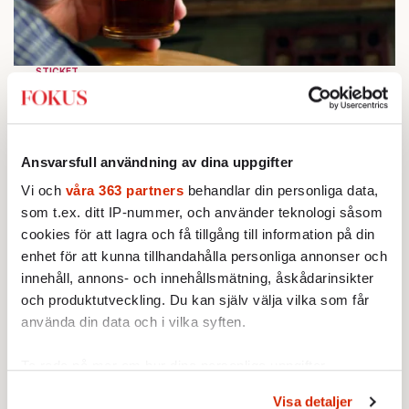
STICKET
1.
Bitte Assarmo:
Sagan om den lågbegåvade
ursprungsbefolkningen i Filipstad
KRÖNIKA
2.
Frans Wachtmeister:
Ja, AC är ett hot mot den
franska civilisationen
Ansvarsfull användning av dina uppgifter
KRÖNIKA
3.
Sakine Madon:
Efter islamistdådet oroar sig
Vi och
våra 363 partners
behandlar din personliga data,
vänstern för Agnes Wold
som t.ex. ditt IP-nummer, och använder teknologi såsom
KRÖNIKA
cookies för att lagra och få tillgång till information på din
4.
Nina Lekander:
På ”Kommunisthögskolan” drömde
enhet för att kunna tillhandahålla personliga annonser och
alla om att vara arbetarklass
innehåll, annons- och innehållsmätning, åskådarinsikter
STICKET
5.
Dan Korn:
Quisling, quislingar och sten i glashus
och produktutveckling. Du kan själv välja vilka som får
STICKET
använda din data och i vilka syften.
6.
Johan Romin:
Andersson, hur ska du få ihop det
här?
Ta reda på mer om hur dina personliga uppgifter
behandlas och ställ in dina preferenser i
detaljsektionen
.
Visa detaljer