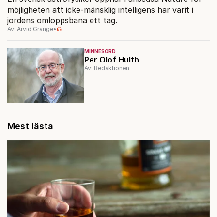
möjligheten att icke-mänsklig intelligens har varit i
jordens omloppsbana ett tag.
Av: Arvid Grange
•
MINNESORD
Per Olof Hulth
Av: Redaktionen
Mest lästa