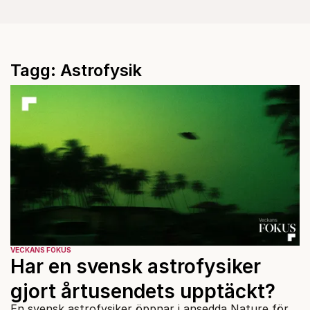
Tagg: Astrofysik
VECKANS FOKUS
Har en svensk astrofysiker
gjort årtusendets upptäckt?
En svensk astrofysiker öppnar i ansedda Nature för