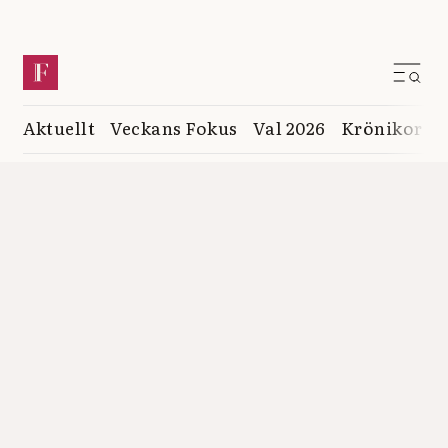
Aktuellt
Veckans Fokus
Val 2026
Krönikor
K