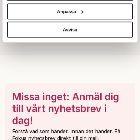
och annonserna till användarna, tillhandahålla funktioner
Anpassa
för sociala medier och analysera vår trafik. Vi
vidarebefordrar även sådana identifierare och annan
information från din enhet till de sociala medier och
Avvisa
annons- och analysföretag som vi samarbetar med.
Dessa kan i sin tur kombinera informationen med annan
information som du har tillhandahållit eller som de har
samlat in när du har använt deras tjänster.
Om du vill läsa mer om hur vi hanterar personuppgifter
kan du göra det
här
.
Missa inget: Anmäl dig
till vårt nyhetsbrev i
dag!
Förstå vad som händer. Innan det händer. Få
Fokus nyhetsbrev direkt till din mejl.