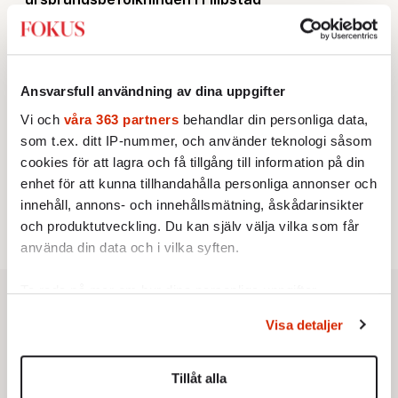
KRÖNIKA
2.
Sakine Madon:
Efter islamistdådet oroar sig
vänstern för Agnes Wold
UTRIKES
3.
Därför liknar Putin både tsaren och Stalin
Ansvarsfull användning av dina uppgifter
Av: Bengt Jangfeldt
KRÖNIKA
4.
Vi och
våra 363 partners
behandlar din personliga data,
Johan Hakelius:
DN-rubriken visar vad som sägs
som t.ex. ditt IP-nummer, och använder teknologi såsom
mellan raderna
STICKET
cookies för att lagra och få tillgång till information på din
5.
Johan Romin:
Varför ställs aldrig dessa frågor?
enhet för att kunna tillhandahålla personliga annonser och
STICKET
6.
Dan Korn:
Quisling, quislingar och sten i glashus
innehåll, annons- och innehållsmätning, åskådarinsikter
och produktutveckling. Du kan själv välja vilka som får
använda din data och i vilka syften.
Ta reda på mer om hur dina personliga uppgifter
behandlas och ställ in dina preferenser i
detaljsektionen
.
Visa detaljer
Du kan ändra eller dra tillbaka ditt samtycke när som
helst från cookie-förklaringen.
Tillåt alla
Vi använder enhetsidentifierare för att anpassa innehållet