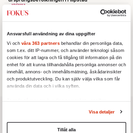
KRÖNIKA
2.
Frans Wachtmeister:
Ja, AC är ett hot mot den
franska civilisationen
BOKRECENSION
3.
Den röda tråden som brast
Av: Gustaf Lewander
Ansvarsfull användning av dina uppgifter
KRÖNIKA
4.
Nina Lekander:
På ”Kommunisthögskolan” drömde
Vi och
våra 363 partners
behandlar din personliga data,
alla om att vara arbetarklass
som t.ex. ditt IP-nummer, och använder teknologi såsom
KRÖNIKA
5.
cookies för att lagra och få tillgång till information på din
Sakine Madon:
Efter islamistdådet oroar sig
vänstern för Agnes Wold
enhet för att kunna tillhandahålla personliga annonser och
STICKET
innehåll, annons- och innehållsmätning, åskådarinsikter
6.
Dan Korn:
Quisling, quislingar och sten i glashus
och produktutveckling. Du kan själv välja vilka som får
använda din data och i vilka syften.
Ta reda på mer om hur dina personliga uppgifter
behandlas och ställ in dina preferenser i
detaljsektionen
.
Visa detaljer
Du kan ändra eller dra tillbaka ditt samtycke när som
helst från cookie-förklaringen.
Tillåt alla