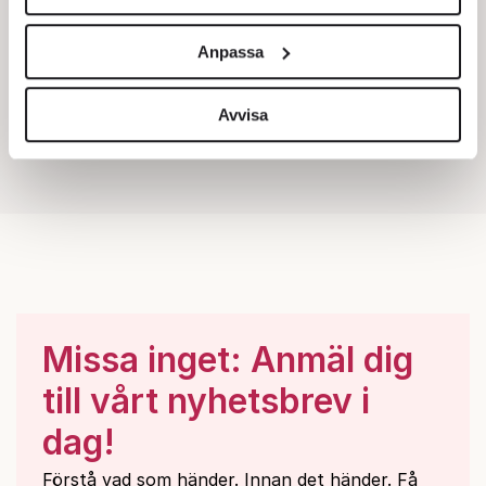
Vi använder enhetsidentifierare för att anpassa innehållet
och annonserna till användarna, tillhandahålla funktioner
Anpassa
för sociala medier och analysera vår trafik. Vi
vidarebefordrar även sådana identifierare och annan
information från din enhet till de sociala medier och
Avvisa
annons- och analysföretag som vi samarbetar med.
Dessa kan i sin tur kombinera informationen med annan
information som du har tillhandahållit eller som de har
samlat in när du har använt deras tjänster.
Om du vill läsa mer om hur vi hanterar personuppgifter
kan du göra det
här
.
Missa inget: Anmäl dig
till vårt nyhetsbrev i
dag!
Förstå vad som händer. Innan det händer. Få