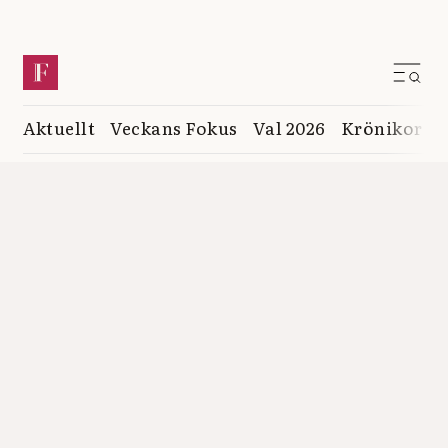
Aktuellt
Veckans Fokus
Val 2026
Krönikor
K