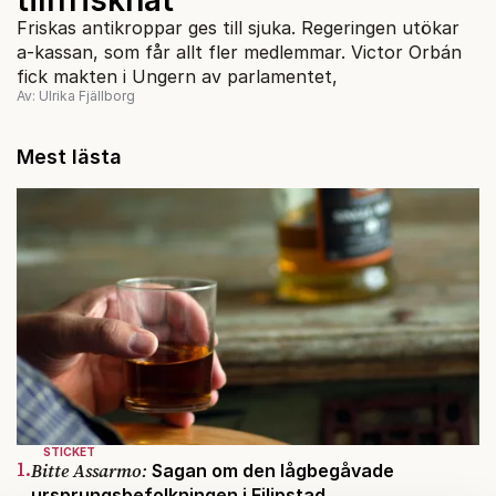
Friskas antikroppar ges till sjuka. Regeringen utökar
a-kassan, som får allt fler medlemmar. Victor Orbán
fick makten i Ungern av parlamentet,
Av: Ulrika Fjällborg
Mest lästa
STICKET
1.
Bitte Assarmo:
Sagan om den lågbegåvade
ursprungsbefolkningen i Filipstad