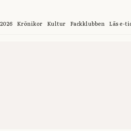
 2026
Krönikor
Kultur
Fackklubben
Läs e-t