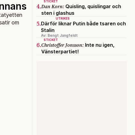
STICKET
annans
4.
Dan Korn:
Quisling, quislingar och
sten i glashus
tatyetten
UTRIKES
5.
satir om
Därför liknar Putin både tsaren och
Stalin
Av: Bengt Jangfeldt
STICKET
6.
Christoffer Jonsson:
Inte nu igen,
Vänsterpartiet!