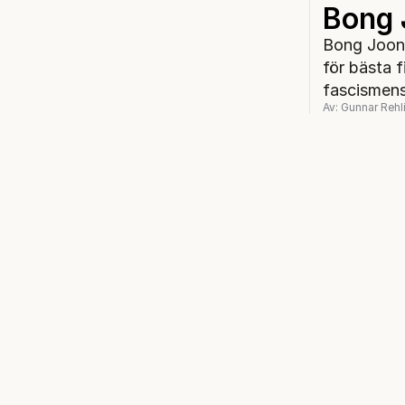
Bong 
Bong Joon-
för bästa 
fascismen
Av: Gunnar Rehl