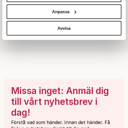
Vi använder enhetsidentifierare för att anpassa innehållet
och annonserna till användarna, tillhandahålla funktioner
Anpassa
för sociala medier och analysera vår trafik. Vi
vidarebefordrar även sådana identifierare och annan
information från din enhet till de sociala medier och
Avvisa
annons- och analysföretag som vi samarbetar med.
Dessa kan i sin tur kombinera informationen med annan
information som du har tillhandahållit eller som de har
samlat in när du har använt deras tjänster.
Om du vill läsa mer om hur vi hanterar personuppgifter
kan du göra det
här
.
Missa inget: Anmäl dig
till vårt nyhetsbrev i
dag!
Förstå vad som händer. Innan det händer. Få