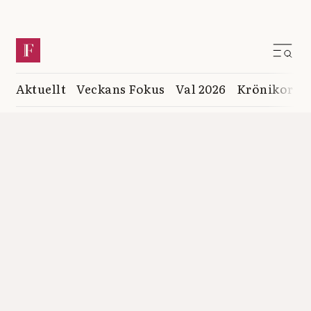
Aktuellt
Veckans Fokus
Val 2026
Krönikor
K