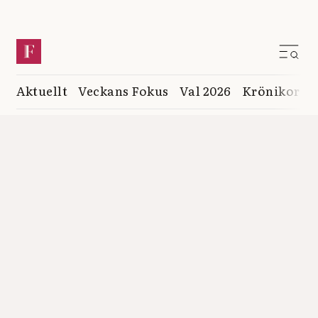
Aktuellt
Veckans Fokus
Val 2026
Krönikor
K