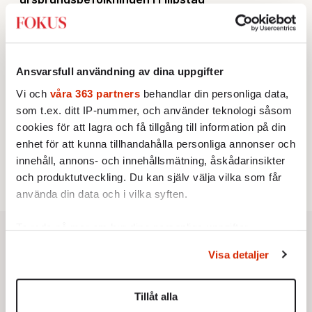
KRÖNIKA
2.
Sakine Madon:
Efter islamistdådet oroar sig
vänstern för Agnes Wold
UTRIKES
3.
Därför liknar Putin både tsaren och Stalin
Ansvarsfull användning av dina uppgifter
Av: Bengt Jangfeldt
KRÖNIKA
4.
Vi och
våra 363 partners
behandlar din personliga data,
Johan Hakelius:
DN-rubriken visar vad som sägs
som t.ex. ditt IP-nummer, och använder teknologi såsom
mellan raderna
STICKET
cookies för att lagra och få tillgång till information på din
5.
Johan Romin:
Varför ställs aldrig dessa frågor?
enhet för att kunna tillhandahålla personliga annonser och
STICKET
6.
Dan Korn:
Quisling, quislingar och sten i glashus
innehåll, annons- och innehållsmätning, åskådarinsikter
och produktutveckling. Du kan själv välja vilka som får
använda din data och i vilka syften.
Ta reda på mer om hur dina personliga uppgifter
behandlas och ställ in dina preferenser i
detaljsektionen
.
Visa detaljer
Du kan ändra eller dra tillbaka ditt samtycke när som
helst från cookie-förklaringen.
Tillåt alla
Vi använder enhetsidentifierare för att anpassa innehållet