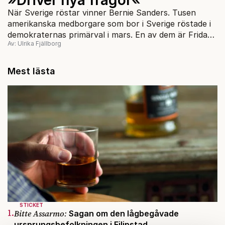
När Sverige röstar vinner Bernie Sanders. Tusen
amerikanska medborgare som bor i Sverige röstade i
demokraternas primärval i mars. En av dem är Frida
Av: Ulrika Fjällborg
Carlvik, 23, i Göteborg.
Mest lästa
STICKET
1.
Bitte Assarmo:
Sagan om den lågbegåvade
ursprungsbefolkningen i Filipstad