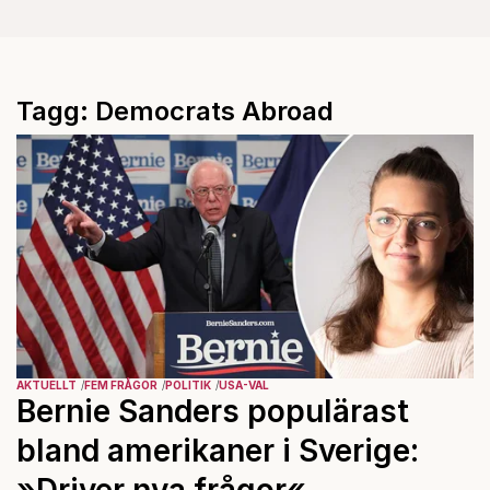
Tagg: Democrats Abroad
AKTUELLT
FEM FRÅGOR
POLITIK
USA-VAL
Bernie Sanders populärast
bland amerikaner i Sverige:
»Driver nya frågor«