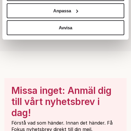
och annonserna till användarna, tillhandahålla funktioner
Anpassa
för sociala medier och analysera vår trafik. Vi
vidarebefordrar även sådana identifierare och annan
information från din enhet till de sociala medier och
Avvisa
annons- och analysföretag som vi samarbetar med.
Dessa kan i sin tur kombinera informationen med annan
information som du har tillhandahållit eller som de har
samlat in när du har använt deras tjänster.
Om du vill läsa mer om hur vi hanterar personuppgifter
kan du göra det
här
.
Missa inget: Anmäl dig
till vårt nyhetsbrev i
dag!
Förstå vad som händer. Innan det händer. Få
Fokus nyhetsbrev direkt till din mejl.