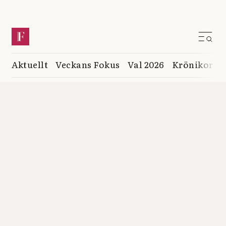
Aktuellt
Veckans Fokus
Val 2026
Krönikor
K