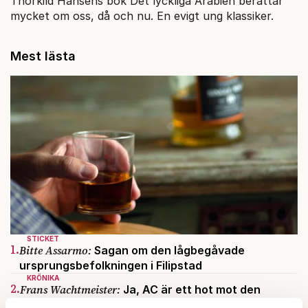
Thorkild Hansens bok Det lyckliga Arabien berättar
mycket om oss, då och nu. En evigt ung klassiker.
Mest lästa
STICKET
1.
Bitte Assarmo:
Sagan om den lågbegåvade
ursprungsbefolkningen i Filipstad
KRÖNIKA
2.
Frans Wachtmeister:
Ja, AC är ett hot mot den
franska civilisationen