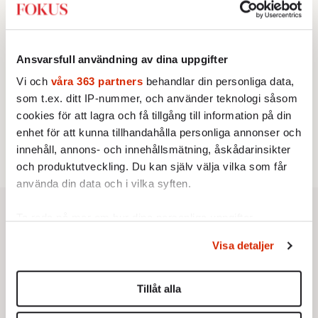
KRÖNIKA
3.
Sakine Madon:
Efter islamistdådet oroar sig
vänstern för Agnes Wold
KRÖNIKA
4.
Ansvarsfull användning av dina uppgifter
Nina Lekander:
På ”Kommunisthögskolan” drömde
alla om att vara arbetarklass
Vi och
våra 363 partners
behandlar din personliga data,
STICKET
som t.ex. ditt IP-nummer, och använder teknologi såsom
5.
Dan Korn:
Quisling, quislingar och sten i glashus
cookies för att lagra och få tillgång till information på din
BOKRECENSION
6.
Den röda tråden som brast
enhet för att kunna tillhandahålla personliga annonser och
Av: Gustaf Lewander
innehåll, annons- och innehållsmätning, åskådarinsikter
och produktutveckling. Du kan själv välja vilka som får
använda din data och i vilka syften.
Ta reda på mer om hur dina personliga uppgifter
behandlas och ställ in dina preferenser i
detaljsektionen
.
Visa detaljer
Du kan ändra eller dra tillbaka ditt samtycke när som
helst från cookie-förklaringen.
Tillåt alla
Vi använder enhetsidentifierare för att anpassa innehållet