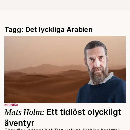
Tagg: Det lyckliga Arabien
KRÖNIKA
Mats Holm:
Ett tidlöst olyckligt
äventyr