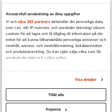
KRÖNIKA
4.
Frans Wachtmeister:
Ja, AC är ett hot mot den
franska civilisationen
Ansvarsfull användning av dina uppgifter
UTRIKES
5.
Därför liknar Putin både tsaren och Stalin
Vi och
våra 363 partners
behandlar din personliga data,
Av: Bengt Jangfeldt
som t.ex. ditt IP-nummer, och använder teknologi såsom
STICKET
6.
Christoffer Jonsson:
cookies för att lagra och få tillgång till information på din
Inte nu igen, Vänsterpartiet!
enhet för att kunna tillhandahålla personliga annonser och
innehåll, annons- och innehållsmätning, åskådarinsikter
och produktutveckling. Du kan själv välja vilka som får
använda din data och i vilka syften.
Ta reda på mer om hur dina personliga uppgifter
behandlas och ställ in dina preferenser i
detaljsektionen
.
Visa detaljer
Du kan ändra eller dra tillbaka ditt samtycke när som
helst från cookie-förklaringen.
Tillåt alla
Vi använder enhetsidentifierare för att anpassa innehållet
och annonserna till användarna, tillhandahålla funktioner
Anpassa
för sociala medier och analysera vår trafik. Vi