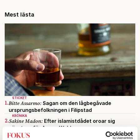
Mest lästa
STICKET
1.
Bitte Assarmo:
Sagan om den lågbegåvade
ursprungsbefolkningen i Filipstad
KRÖNIKA
2.
Sakine Madon:
Efter islamistdådet oroar sig
vänstern för Agnes Wold
STICKET
3.
Dan Korn:
Quisling, quislingar och sten i glashus