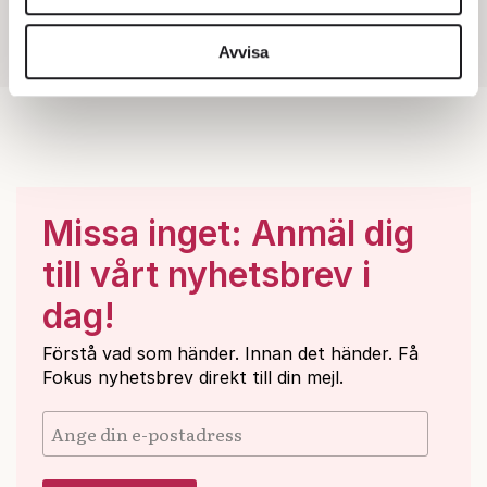
vidarebefordrar även sådana identifierare och annan
information från din enhet till de sociala medier och
Avvisa
annons- och analysföretag som vi samarbetar med.
Dessa kan i sin tur kombinera informationen med annan
information som du har tillhandahållit eller som de har
samlat in när du har använt deras tjänster.
Om du vill läsa mer om hur vi hanterar personuppgifter
kan du göra det
här
.
Missa inget: Anmäl dig
till vårt nyhetsbrev i
dag!
Förstå vad som händer. Innan det händer. Få
Fokus nyhetsbrev direkt till din mejl.