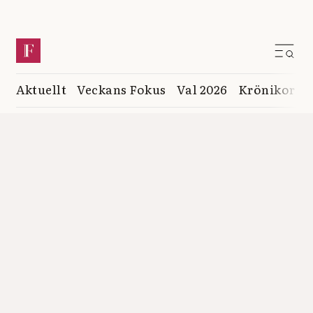
Aktuellt
Veckans Fokus
Val 2026
Krönikor
K