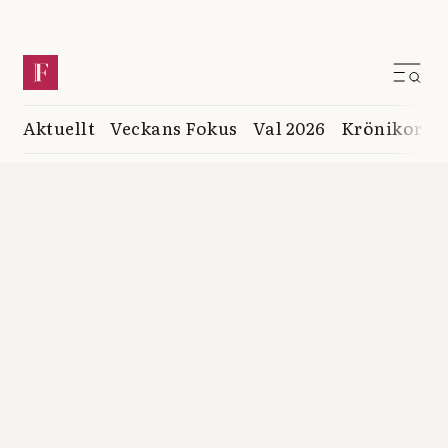
Aktuellt
Veckans Fokus
Val 2026
Krönikor
K