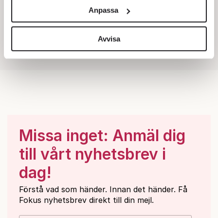
och annonserna till användarna, tillhandahålla funktioner
Anpassa
för sociala medier och analysera vår trafik. Vi
vidarebefordrar även sådana identifierare och annan
information från din enhet till de sociala medier och
Avvisa
annons- och analysföretag som vi samarbetar med.
Dessa kan i sin tur kombinera informationen med annan
information som du har tillhandahållit eller som de har
samlat in när du har använt deras tjänster.
Om du vill läsa mer om hur vi hanterar personuppgifter
kan du göra det
här
.
Missa inget: Anmäl dig
till vårt nyhetsbrev i
dag!
Förstå vad som händer. Innan det händer. Få
Fokus nyhetsbrev direkt till din mejl.