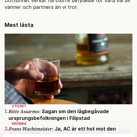
Doftsinnet verkar ha större betydelse för våra val av
vänner och partners än vi tror.
Mest lästa
STICKET
1.
Bitte Assarmo:
Sagan om den lågbegåvade
ursprungsbefolkningen i Filipstad
KRÖNIKA
2.
Frans Wachtmeister:
Ja, AC är ett hot mot den
franska civilisationen