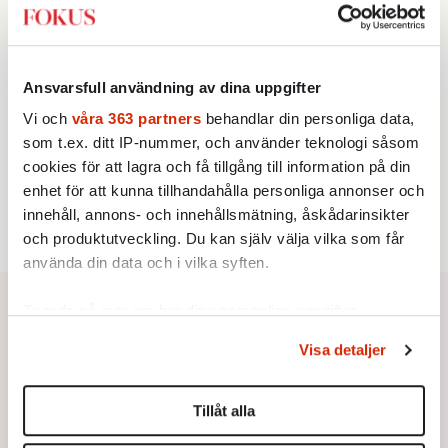
KRÖNIKA
3.
Sakine Madon:
Efter islamistdådet oroar sig
vänstern för Agnes Wold
KRÖNIKA
4.
Nina Lekander:
På ”Kommunisthögskolan” drömde
Ansvarsfull användning av dina uppgifter
alla om att vara arbetarklass
Vi och
våra 363 partners
behandlar din personliga data,
STICKET
5.
Dan Korn:
som t.ex. ditt IP-nummer, och använder teknologi såsom
Quisling, quislingar och sten i glashus
STICKET
cookies för att lagra och få tillgång till information på din
6.
Johan Romin:
Andersson, hur ska du få ihop det
enhet för att kunna tillhandahålla personliga annonser och
här?
innehåll, annons- och innehållsmätning, åskådarinsikter
och produktutveckling. Du kan själv välja vilka som får
använda din data och i vilka syften.
Ta reda på mer om hur dina personliga uppgifter
behandlas och ställ in dina preferenser i
detaljsektionen
.
Visa detaljer
Du kan ändra eller dra tillbaka ditt samtycke när som
helst från cookie-förklaringen.
Tillåt alla
Vi använder enhetsidentifierare för att anpassa innehållet