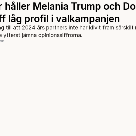
r håller Melania Trump och D
f låg profil i valkampanjen
ng till att 2024 års partners inte har klivit fram särskil
 ytterst jämna opinionssiffrorna.
son