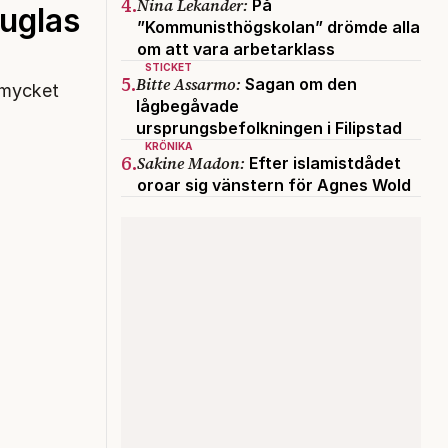
4.
Nina Lekander:
På
ouglas
”Kommunisthögskolan” drömde alla
om att vara arbetarklass
STICKET
5.
Bitte Assarmo:
Sagan om den
t mycket
lågbegåvade
ursprungsbefolkningen i Filipstad
KRÖNIKA
6.
Sakine Madon:
Efter islamistdådet
oroar sig vänstern för Agnes Wold