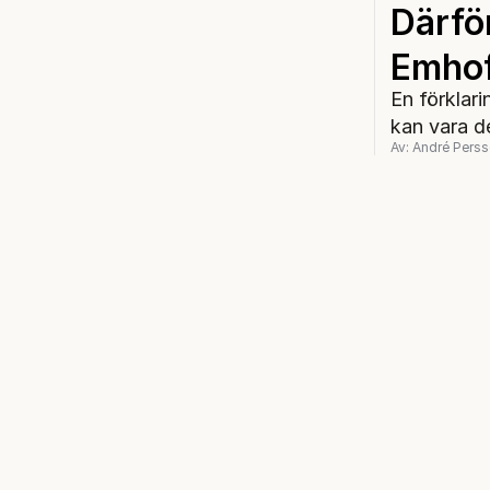
Därfö
Emhof
En förklari
kan vara de
Av: André Pers