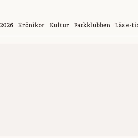
 2026
Krönikor
Kultur
Fackklubben
Läs e-t