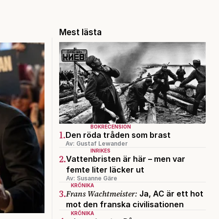
Mest lästa
BOKRECENSION
1.
Den röda tråden som brast
Av: Gustaf Lewander
INRIKES
2.
Vattenbristen är här – men var
femte liter läcker ut
Av: Susanne Gäre
KRÖNIKA
3.
Frans Wachtmeister:
Ja, AC är ett hot
mot den franska civilisationen
KRÖNIKA