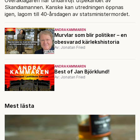
Överåklagaren har undanröjt utpekandet av
Skandiamannen. Kanske kan utredningen öppnas
igen, lagom till 40-årsdagen av statsministermordet.
ANDRA KAMMAREN
Murvlar som blir politiker – en
obesvarad kärlekshistoria
Av: Jonatan Fried
ANDRA KAMMAREN
Best of Jan Björklund!
Av: Jonatan Fried
Mest lästa