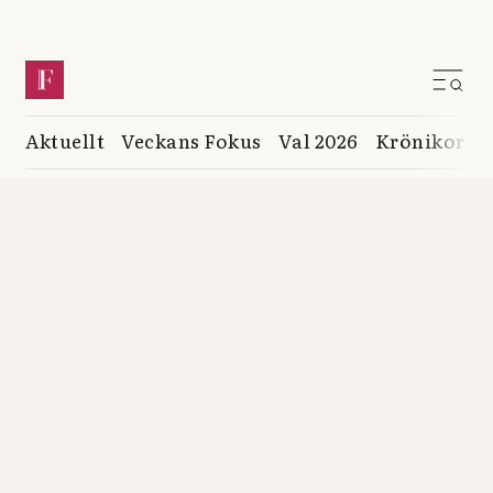
Aktuellt
Veckans Fokus
Val 2026
Krönikor
K