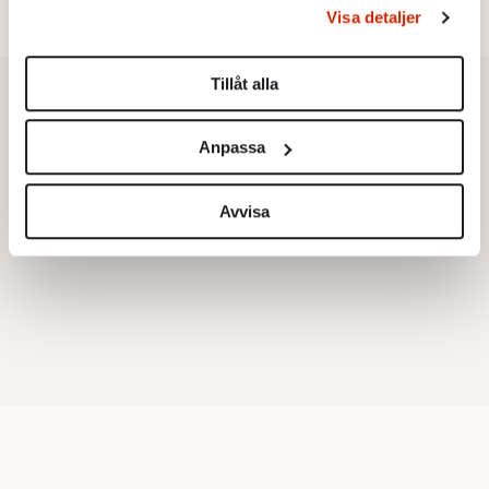
behandlas och ställ in dina preferenser i
detaljsektionen
.
Visa detaljer
Du kan ändra eller dra tillbaka ditt samtycke när som
helst från cookie-förklaringen.
Tillåt alla
Vi använder enhetsidentifierare för att anpassa innehållet
och annonserna till användarna, tillhandahålla funktioner
Anpassa
för sociala medier och analysera vår trafik. Vi
vidarebefordrar även sådana identifierare och annan
information från din enhet till de sociala medier och
Avvisa
annons- och analysföretag som vi samarbetar med.
Dessa kan i sin tur kombinera informationen med annan
information som du har tillhandahållit eller som de har
samlat in när du har använt deras tjänster.
Om du vill läsa mer om hur vi hanterar personuppgifter
kan du göra det
här
.