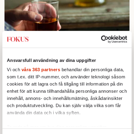
STICKET
1.
Bitte Assarmo:
Sagan om den lågbegåvade
ursprungsbefolkningen i Filipstad
Ansvarsfull användning av dina uppgifter
KRÖNIKA
2.
Sakine Madon:
Efter islamistdådet oroar sig
Vi och
våra 363 partners
behandlar din personliga data,
vänstern för Agnes Wold
som t.ex. ditt IP-nummer, och använder teknologi såsom
KRÖNIKA
cookies för att lagra och få tillgång till information på din
3.
Frans Wachtmeister:
Ja, AC är ett hot mot den
enhet för att kunna tillhandahålla personliga annonser och
franska civilisationen
innehåll, annons- och innehållsmätning, åskådarinsikter
STICKET
4.
Dan Korn:
Quisling, quislingar och sten i glashus
och produktutveckling. Du kan själv välja vilka som får
UTRIKES
5.
använda din data och i vilka syften.
Därför liknar Putin både tsaren och Stalin
Av: Bengt Jangfeldt
STICKET
6.
Ta reda på mer om hur dina personliga uppgifter
Christoffer Jonsson:
Inte nu igen, Vänsterpartiet!