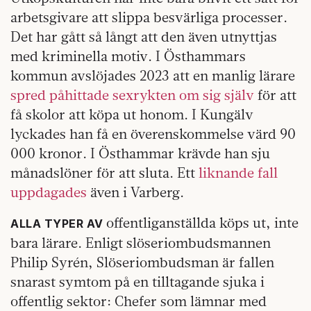
arbetsgivare att slippa besvärliga processer.
Det har gått så långt att den även utnyttjas
med kriminella motiv. I Östhammars
kommun avslöjades 2023 att en manlig lärare
spred påhittade sexrykten om sig själv
för att
få skolor att köpa ut honom. I Kungälv
lyckades han få en överenskommelse värd 90
000 kronor. I Östhammar krävde han sju
månadslöner för att sluta. Ett
liknande fall
uppdagades
även i Varberg.
offentliganställda köps ut, inte
ALLA TYPER AV
bara lärare. Enligt slöseriombudsmannen
Philip Syrén, Slöseriombudsman är fallen
snarast symtom på en tilltagande sjuka i
offentlig sektor: Chefer som lämnar med