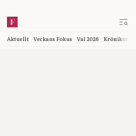
Aktuellt
Veckans Fokus
Val 2026
Krönikor
K