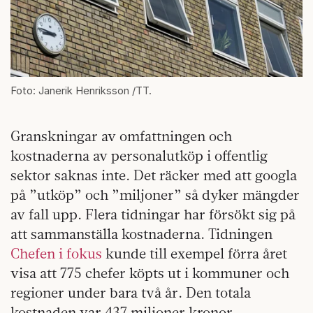
Foto: Janerik Henriksson /TT.
Granskningar av omfattningen och
kostnaderna av personalutköp i offentlig
sektor saknas inte. Det räcker med att googla
på ”utköp” och ”miljoner” så dyker mängder
av fall upp. Flera tidningar har försökt sig på
att sammanställa kostnaderna. Tidningen
Chefen i fokus
kunde till exempel förra året
visa att 775 chefer köpts ut i kommuner och
regioner under bara två år. Den totala
kostnaden var 437 miljoner kronor.