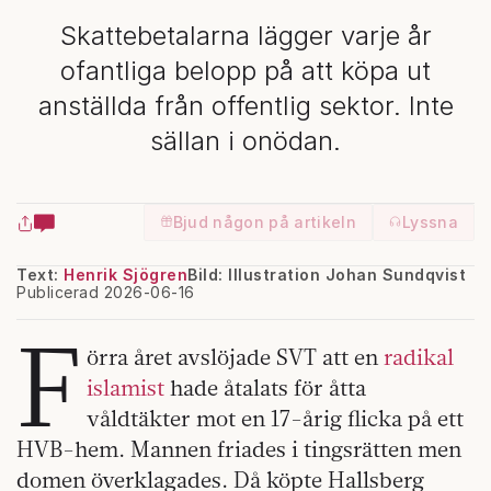
Skattebetalarna lägger varje år
ofantliga belopp på att köpa ut
anställda från offentlig sektor. Inte
sällan i onödan.
Bjud någon på artikeln
Lyssna
Text:
Henrik Sjögren
Bild: Illustration Johan Sundqvist
Publicerad 2026-06-16
F
örra året avslöjade SVT att en
radikal
islamist
hade åtalats för åtta
våldtäkter mot en 17-årig flicka på ett
HVB-hem. Mannen friades i tingsrätten men
domen överklagades. Då köpte Hallsberg