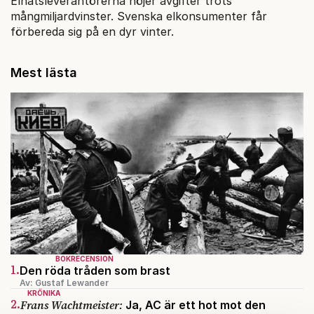
Elnätsleverantörerna höjer avgifter trots
mångmiljardvinster. Svenska elkonsumenter får
förbereda sig på en dyr vinter.
Mest lästa
BOKRECENSION
1.
Den röda tråden som brast
Av: Gustaf Lewander
KRÖNIKA
2.
Frans Wachtmeister:
Ja, AC är ett hot mot den