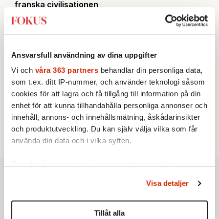
franska civilisationen
STICKET
3.
Bitte Assarmo:
Sagan om den lågbegåvade
ursprungsbefolkningen i Filipstad
KRÖNIKA
4.
Nina Lekander:
På ”Kommunisthögskolan” drömde
Ansvarsfull användning av dina uppgifter
alla om att vara arbetarklass
Vi och
våra 363 partners
behandlar din personliga data,
INRIKES
5.
Vattenbristen är här – men var femte liter läcker
som t.ex. ditt IP-nummer, och använder teknologi såsom
ut
cookies för att lagra och få tillgång till information på din
Av: Susanne Gäre
KRÖNIKA
enhet för att kunna tillhandahålla personliga annonser och
6.
Sakine Madon:
Efter islamistdådet oroar sig
innehåll, annons- och innehållsmätning, åskådarinsikter
vänstern för Agnes Wold
och produktutveckling. Du kan själv välja vilka som får
använda din data och i vilka syften.
Ta reda på mer om hur dina personliga uppgifter
behandlas och ställ in dina preferenser i
detaljsektionen
.
Visa detaljer
Du kan ändra eller dra tillbaka ditt samtycke när som
helst från cookie-förklaringen.
Tillåt alla