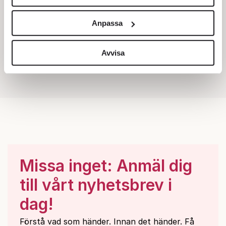
Vi använder enhetsidentifierare för att anpassa innehållet
och annonserna till användarna, tillhandahålla funktioner
Anpassa
för sociala medier och analysera vår trafik. Vi
vidarebefordrar även sådana identifierare och annan
information från din enhet till de sociala medier och
Avvisa
annons- och analysföretag som vi samarbetar med.
Dessa kan i sin tur kombinera informationen med annan
information som du har tillhandahållit eller som de har
samlat in när du har använt deras tjänster.
Om du vill läsa mer om hur vi hanterar personuppgifter
kan du göra det
här
.
Missa inget: Anmäl dig
till vårt nyhetsbrev i
dag!
Förstå vad som händer. Innan det händer. Få