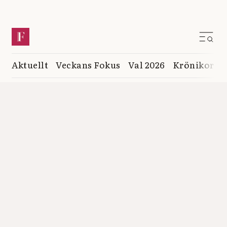
Aktuellt
Veckans Fokus
Val 2026
Krönikor
K