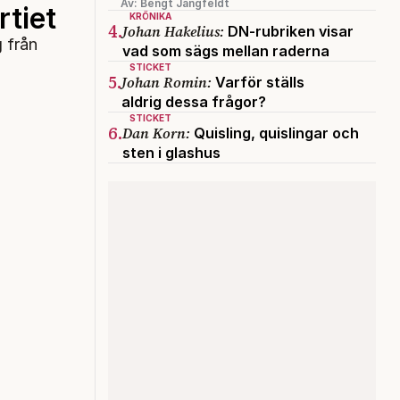
Av: Bengt Jangfeldt
tiet
KRÖNIKA
4.
Johan Hakelius:
DN-rubriken visar
g från
vad som sägs mellan raderna
STICKET
5.
Johan Romin:
Varför ställs
aldrig dessa frågor?
STICKET
6.
Dan Korn:
Quisling, quislingar och
sten i glashus