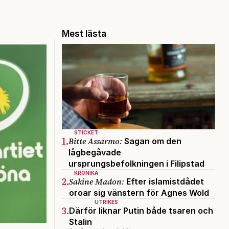
Mest lästa
STICKET
1.
Bitte Assarmo:
Sagan om den
lågbegåvade
ursprungsbefolkningen i Filipstad
KRÖNIKA
2.
Sakine Madon:
Efter islamistdådet
oroar sig vänstern för Agnes Wold
UTRIKES
3.
Därför liknar Putin både tsaren och
Stalin