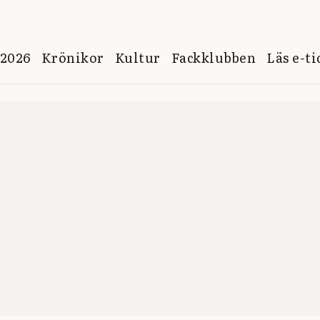
 2026
Krönikor
Kultur
Fackklubben
Läs e-t