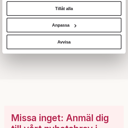
helst från cookie-förklaringen.
Tillåt alla
Vi använder enhetsidentifierare för att anpassa innehållet
och annonserna till användarna, tillhandahålla funktioner
Anpassa
för sociala medier och analysera vår trafik. Vi
vidarebefordrar även sådana identifierare och annan
information från din enhet till de sociala medier och
Avvisa
annons- och analysföretag som vi samarbetar med.
Dessa kan i sin tur kombinera informationen med annan
information som du har tillhandahållit eller som de har
samlat in när du har använt deras tjänster.
Om du vill läsa mer om hur vi hanterar personuppgifter
kan du göra det
här
.
Missa inget: Anmäl dig