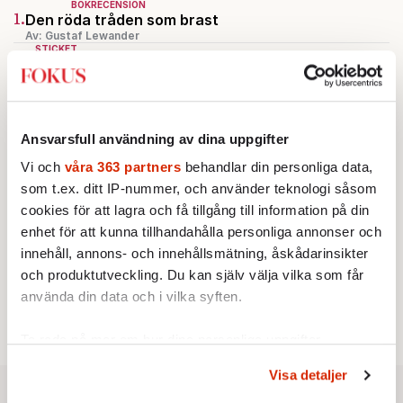
BOKRECENSION
1.
Den röda tråden som brast
Av: Gustaf Lewander
STICKET
2.
Bitte Assarmo:
Sagan om den lågbegåvade
ursprungsbefolkningen i Filipstad
KRÖNIKA
3.
Frans Wachtmeister:
Ja, AC är ett hot mot den
franska civilisationen
Ansvarsfull användning av dina uppgifter
KRÖNIKA
4.
Nina Lekander:
På ”Kommunisthögskolan” drömde
Vi och
våra 363 partners
behandlar din personliga data,
alla om att vara arbetarklass
som t.ex. ditt IP-nummer, och använder teknologi såsom
INRIKES
cookies för att lagra och få tillgång till information på din
5.
Vattenbristen är här – men var femte liter läcker
enhet för att kunna tillhandahålla personliga annonser och
ut
innehåll, annons- och innehållsmätning, åskådarinsikter
Av: Susanne Gäre
KRÖNIKA
och produktutveckling. Du kan själv välja vilka som får
6.
Sakine Madon:
Efter islamistdådet oroar sig
använda din data och i vilka syften.
vänstern för Agnes Wold
Ta reda på mer om hur dina personliga uppgifter
behandlas och ställ in dina preferenser i
detaljsektionen
.
Visa detaljer
Du kan ändra eller dra tillbaka ditt samtycke när som