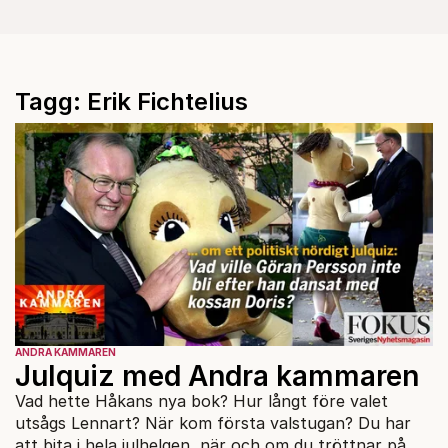
Tagg: Erik Fichtelius
ANDRA KAMMAREN
Julquiz med Andra kammaren
Vad hette Håkans nya bok? Hur långt före valet
utsågs Lennart? När kom första valstugan? Du har
att bita i hela julhelgen, när och om du tröttnar på