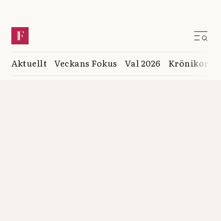
Aktuellt
Veckans Fokus
Val 2026
Krönikor
K