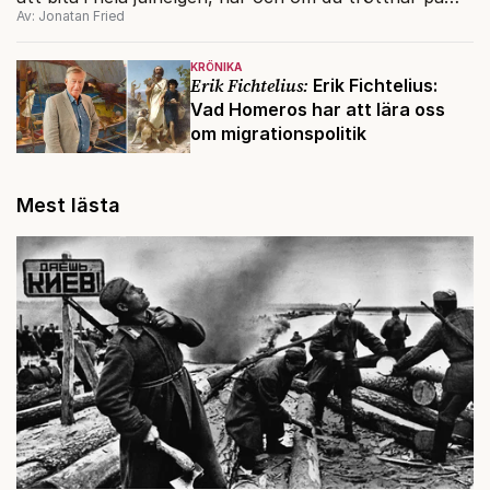
Av: Jonatan Fried
julskinkan, med Andra kammarens julquiz.
KRÖNIKA
Erik Fichtelius:
Erik Fichtelius:
Vad Homeros har att lära oss
om migrationspolitik
Mest lästa