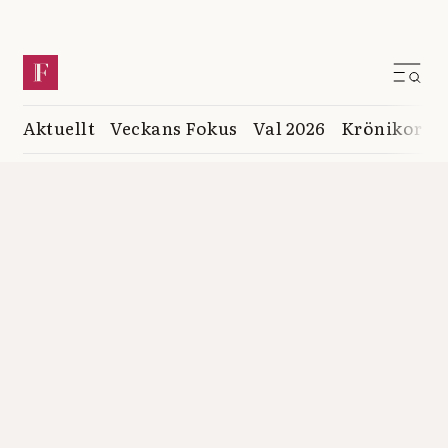
Aktuellt
Veckans Fokus
Val 2026
Krönikor
K