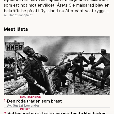
som ett hot mot enväldet. Årets 9:e majparad blev en
bekräftelse på att Ryssland nu åter vänt väst ryggen
Av: Bengt Jangfeldt
och ser sig som ett euro-asiatiskt rike.
Mest lästa
BOKRECENSION
1.
Den röda tråden som brast
Av: Gustaf Lewander
INRIKES
2.
Vattenbristen är här – men var femte liter läcker