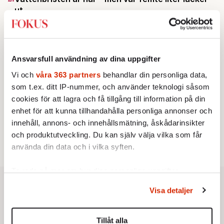
ut
Av: Susanne Gäre
KRÖNIKA
3.
Frans Wachtmeister:
Ja, AC är ett hot mot den
franska civilisationen
KRÖNIKA
Ansvarsfull användning av dina uppgifter
4.
Nina Lekander:
På ”Kommunisthögskolan” drömde
alla om att vara arbetarklass
Vi och
våra 363 partners
behandlar din personliga data,
STICKET
som t.ex. ditt IP-nummer, och använder teknologi såsom
5.
Bitte Assarmo:
Sagan om den lågbegåvade
cookies för att lagra och få tillgång till information på din
ursprungsbefolkningen i Filipstad
enhet för att kunna tillhandahålla personliga annonser och
KRÖNIKA
6.
Sakine Madon:
Efter islamistdådet oroar sig
innehåll, annons- och innehållsmätning, åskådarinsikter
vänstern för Agnes Wold
och produktutveckling. Du kan själv välja vilka som får
använda din data och i vilka syften.
Ta reda på mer om hur dina personliga uppgifter
behandlas och ställ in dina preferenser i
detaljsektionen
.
Visa detaljer
Du kan ändra eller dra tillbaka ditt samtycke när som
helst från cookie-förklaringen.
Tillåt alla