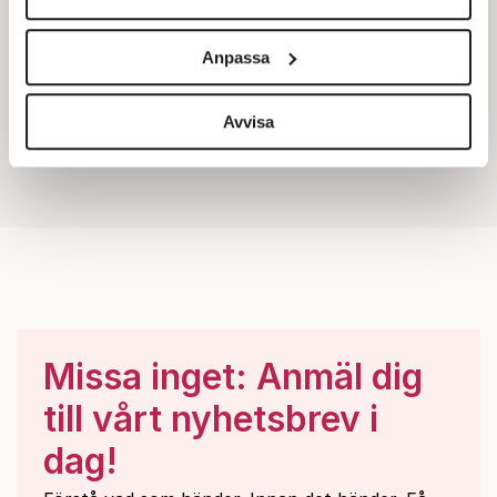
Vi använder enhetsidentifierare för att anpassa innehållet
och annonserna till användarna, tillhandahålla funktioner
Anpassa
för sociala medier och analysera vår trafik. Vi
vidarebefordrar även sådana identifierare och annan
information från din enhet till de sociala medier och
Avvisa
annons- och analysföretag som vi samarbetar med.
Dessa kan i sin tur kombinera informationen med annan
information som du har tillhandahållit eller som de har
samlat in när du har använt deras tjänster.
Om du vill läsa mer om hur vi hanterar personuppgifter
kan du göra det
här
.
Missa inget: Anmäl dig
till vårt nyhetsbrev i
dag!