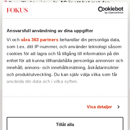
2.
Frans Wachtmeister:
Ja, AC är ett hot mot den
franska civilisationen
KRÖNIKA
3.
Sakine Madon:
Efter islamistdådet oroar sig
vänstern för Agnes Wold
Ansvarsfull användning av dina uppgifter
STICKET
4.
Dan Korn:
Quisling, quislingar och sten i glashus
Vi och
våra 363 partners
behandlar din personliga data,
KRÖNIKA
5.
Nina Lekander:
På ”Kommunisthögskolan” drömde
som t.ex. ditt IP-nummer, och använder teknologi såsom
alla om att vara arbetarklass
cookies för att lagra och få tillgång till information på din
STICKET
enhet för att kunna tillhandahålla personliga annonser och
6.
Johan Romin:
Andersson, hur ska du få ihop det
innehåll, annons- och innehållsmätning, åskådarinsikter
här?
och produktutveckling. Du kan själv välja vilka som får
använda din data och i vilka syften.
Ta reda på mer om hur dina personliga uppgifter
behandlas och ställ in dina preferenser i
detaljsektionen
.
Visa detaljer
Du kan ändra eller dra tillbaka ditt samtycke när som
helst från cookie-förklaringen.
Tillåt alla