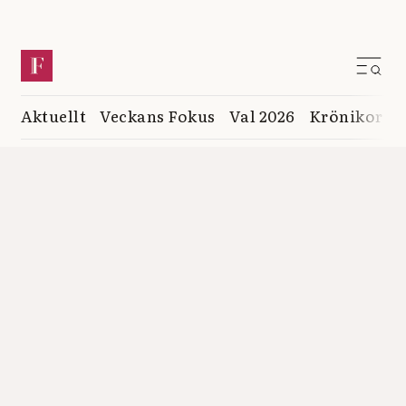
Aktuellt
Veckans Fokus
Val 2026
Krönikor
K