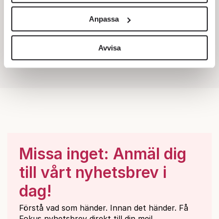
Vi använder enhetsidentifierare för att anpassa innehållet
och annonserna till användarna, tillhandahålla funktioner
Anpassa
för sociala medier och analysera vår trafik. Vi
vidarebefordrar även sådana identifierare och annan
information från din enhet till de sociala medier och
Avvisa
annons- och analysföretag som vi samarbetar med.
Dessa kan i sin tur kombinera informationen med annan
information som du har tillhandahållit eller som de har
samlat in när du har använt deras tjänster.
Om du vill läsa mer om hur vi hanterar personuppgifter
kan du göra det
här
.
Missa inget: Anmäl dig
till vårt nyhetsbrev i
dag!
Förstå vad som händer. Innan det händer. Få
Fokus nyhetsbrev direkt till din mejl.