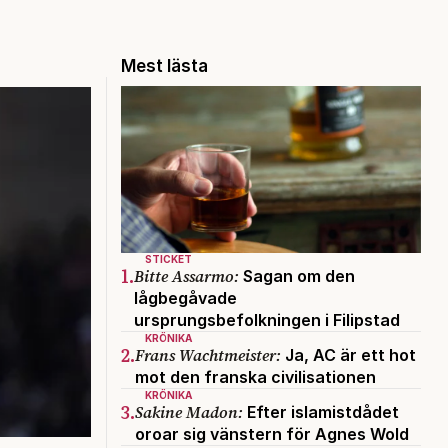
Mest lästa
STICKET
1.
Bitte Assarmo:
Sagan om den
lågbegåvade
ursprungsbefolkningen i Filipstad
KRÖNIKA
2.
Frans Wachtmeister:
Ja, AC är ett hot
mot den franska civilisationen
KRÖNIKA
3.
Sakine Madon:
Efter islamistdådet
oroar sig vänstern för Agnes Wold