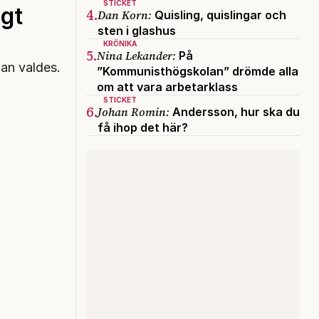
STICKET
igt
4.
Dan Korn:
Quisling, quislingar och
sten i glashus
KRÖNIKA
5.
Nina Lekander:
På
an valdes.
”Kommunisthögskolan” drömde alla
om att vara arbetarklass
STICKET
6.
Johan Romin:
Andersson, hur ska du
få ihop det här?