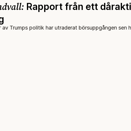
ndvall:
Rapport från ett dårakt
ig
 av Trumps politik har utraderat börsuppgången sen h