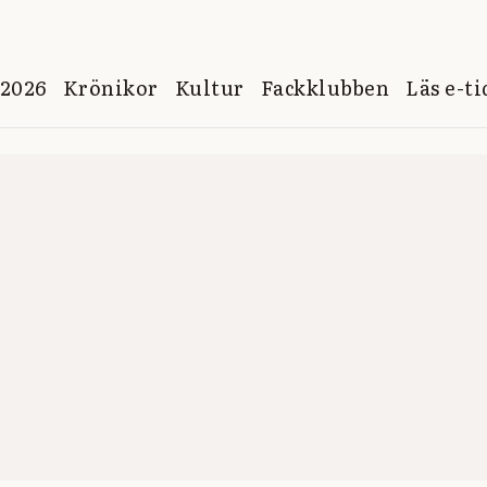
 2026
Krönikor
Kultur
Fackklubben
Läs e-t