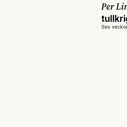
Per Li
tullkr
Sex veckor