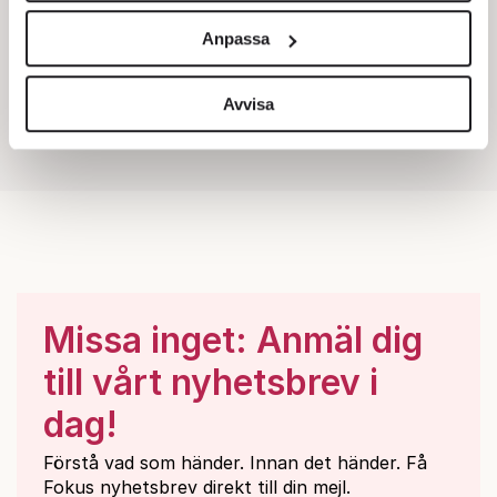
och annonserna till användarna, tillhandahålla funktioner
Anpassa
för sociala medier och analysera vår trafik. Vi
vidarebefordrar även sådana identifierare och annan
information från din enhet till de sociala medier och
Avvisa
annons- och analysföretag som vi samarbetar med.
Dessa kan i sin tur kombinera informationen med annan
information som du har tillhandahållit eller som de har
samlat in när du har använt deras tjänster.
Om du vill läsa mer om hur vi hanterar personuppgifter
kan du göra det
här
.
Missa inget: Anmäl dig
till vårt nyhetsbrev i
dag!
Förstå vad som händer. Innan det händer. Få
Fokus nyhetsbrev direkt till din mejl.