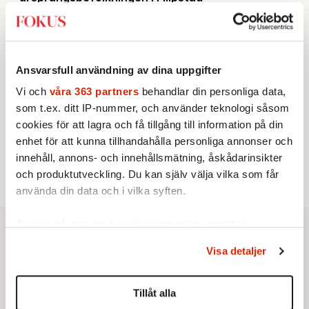
KRÖNIKA
2.
Sakine Madon:
Efter islamistdådet oroar sig
vänstern för Agnes Wold
UTRIKES
3.
Därför liknar Putin både tsaren och Stalin
Ansvarsfull användning av dina uppgifter
Av: Bengt Jangfeldt
STICKET
4.
Vi och
våra 363 partners
behandlar din personliga data,
Dan Korn:
Quisling, quislingar och sten i glashus
som t.ex. ditt IP-nummer, och använder teknologi såsom
STICKET
5.
Johan Romin:
Varför ställs aldrig dessa frågor?
cookies för att lagra och få tillgång till information på din
KRÖNIKA
6.
enhet för att kunna tillhandahålla personliga annonser och
Johan Hakelius:
DN-rubriken visar vad som sägs
mellan raderna
innehåll, annons- och innehållsmätning, åskådarinsikter
och produktutveckling. Du kan själv välja vilka som får
använda din data och i vilka syften.
Ta reda på mer om hur dina personliga uppgifter
behandlas och ställ in dina preferenser i
detaljsektionen
.
Visa detaljer
Du kan ändra eller dra tillbaka ditt samtycke när som
helst från cookie-förklaringen.
Tillåt alla
Vi använder enhetsidentifierare för att anpassa innehållet