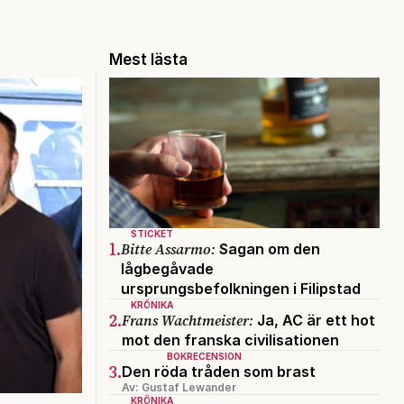
Mest lästa
STICKET
1.
Bitte Assarmo:
Sagan om den
lågbegåvade
ursprungsbefolkningen i Filipstad
KRÖNIKA
2.
Frans Wachtmeister:
Ja, AC är ett hot
mot den franska civilisationen
BOKRECENSION
3.
Den röda tråden som brast
Av: Gustaf Lewander
KRÖNIKA