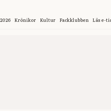
 2026
Krönikor
Kultur
Fackklubben
Läs e-t