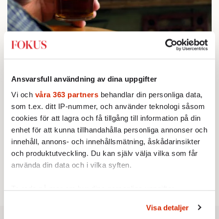
STICKET
1.
Bitte Assarmo:
Sagan om den lågbegåvade
ursprungsbefolkningen i Filipstad
KRÖNIKA
2.
Sakine Madon:
Efter islamistdådet oroar sig
Ansvarsfull användning av dina uppgifter
vänstern för Agnes Wold
Vi och
våra 363 partners
behandlar din personliga data,
STICKET
3.
Dan Korn:
Quisling, quislingar och sten i glashus
som t.ex. ditt IP-nummer, och använder teknologi såsom
UTRIKES
4.
cookies för att lagra och få tillgång till information på din
Därför liknar Putin både tsaren och Stalin
Av: Bengt Jangfeldt
enhet för att kunna tillhandahålla personliga annonser och
KRÖNIKA
5.
innehåll, annons- och innehållsmätning, åskådarinsikter
Frans Wachtmeister:
Ja, AC är ett hot mot den
och produktutveckling. Du kan själv välja vilka som får
franska civilisationen
STICKET
använda din data och i vilka syften.
6.
Johan Romin:
Varför ställs aldrig dessa frågor?
Ta reda på mer om hur dina personliga uppgifter
behandlas och ställ in dina preferenser i
detaljsektionen
.
Visa detaljer
Du kan ändra eller dra tillbaka ditt samtycke när som