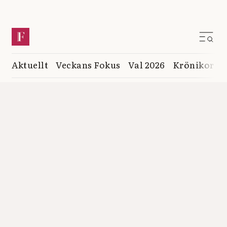
Aktuellt
Veckans Fokus
Val 2026
Krönikor
K