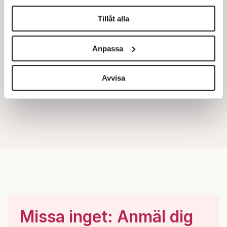
helst från cookie-förklaringen.
Tillåt alla
Vi använder enhetsidentifierare för att anpassa innehållet
och annonserna till användarna, tillhandahålla funktioner
Anpassa
för sociala medier och analysera vår trafik. Vi
vidarebefordrar även sådana identifierare och annan
information från din enhet till de sociala medier och
Avvisa
annons- och analysföretag som vi samarbetar med.
Dessa kan i sin tur kombinera informationen med annan
information som du har tillhandahållit eller som de har
samlat in när du har använt deras tjänster.
Om du vill läsa mer om hur vi hanterar personuppgifter
kan du göra det
här
.
Missa inget: Anmäl dig