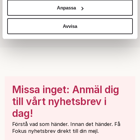
och annonserna till användarna, tillhandahålla funktioner
Anpassa
för sociala medier och analysera vår trafik. Vi
vidarebefordrar även sådana identifierare och annan
information från din enhet till de sociala medier och
Avvisa
annons- och analysföretag som vi samarbetar med.
Dessa kan i sin tur kombinera informationen med annan
information som du har tillhandahållit eller som de har
samlat in när du har använt deras tjänster.
Om du vill läsa mer om hur vi hanterar personuppgifter
kan du göra det
här
.
Missa inget: Anmäl dig
till vårt nyhetsbrev i
dag!
Förstå vad som händer. Innan det händer. Få
Fokus nyhetsbrev direkt till din mejl.