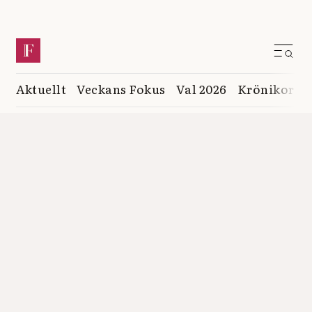
Aktuellt
Veckans Fokus
Val 2026
Krönikor
K