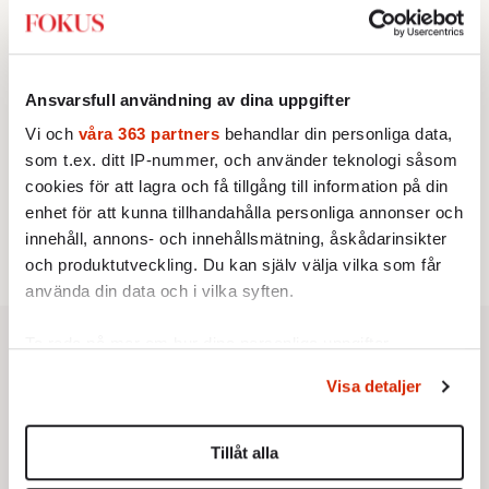
2.
Sakine Madon:
Efter islamistdådet oroar sig
vänstern för Agnes Wold
UTRIKES
3.
Därför liknar Putin både tsaren och Stalin
Av: Bengt Jangfeldt
Ansvarsfull användning av dina uppgifter
STICKET
4.
Dan Korn:
Quisling, quislingar och sten i glashus
Vi och
våra 363 partners
behandlar din personliga data,
STICKET
5.
som t.ex. ditt IP-nummer, och använder teknologi såsom
Johan Romin:
Varför ställs aldrig dessa frågor?
cookies för att lagra och få tillgång till information på din
KRÖNIKA
6.
Johan Hakelius:
DN-rubriken visar vad som sägs
enhet för att kunna tillhandahålla personliga annonser och
mellan raderna
innehåll, annons- och innehållsmätning, åskådarinsikter
och produktutveckling. Du kan själv välja vilka som får
använda din data och i vilka syften.
Ta reda på mer om hur dina personliga uppgifter
behandlas och ställ in dina preferenser i
detaljsektionen
.
Visa detaljer
Du kan ändra eller dra tillbaka ditt samtycke när som
helst från cookie-förklaringen.
Tillåt alla
Vi använder enhetsidentifierare för att anpassa innehållet