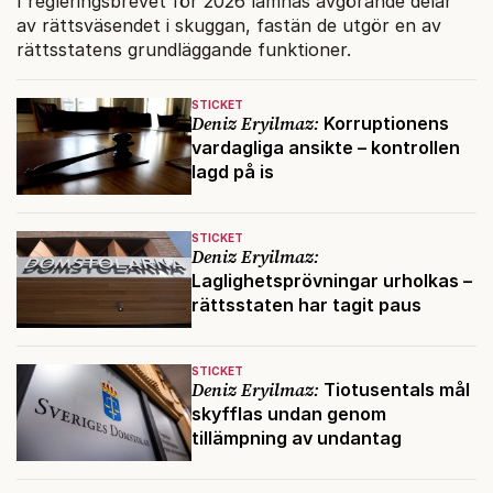
I regleringsbrevet för 2026 lämnas avgörande delar
av rättsväsendet i skuggan, fastän de utgör en av
rättsstatens grundläggande funktioner.
STICKET
Deniz Eryilmaz:
Korruptionens
vardagliga ansikte – kontrollen
lagd på is
STICKET
Deniz Eryilmaz:
Laglighetsprövningar urholkas –
rättsstaten har tagit paus
STICKET
Deniz Eryilmaz:
Tiotusentals mål
skyfflas undan genom
tillämpning av undantag