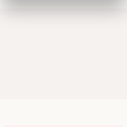
Dessa kan i sin tur kombinera informationen med annan
information som du har tillhandahållit eller som de har
samlat in när du har använt deras tjänster.
Om du vill läsa mer om hur vi hanterar personuppgifter
kan du göra det
här
.