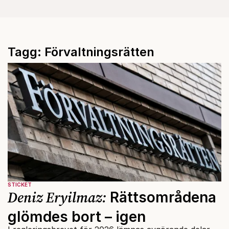
Tagg: Förvaltningsrätten
STICKET
Deniz Eryilmaz:
Rättsområdena
glömdes bort – igen