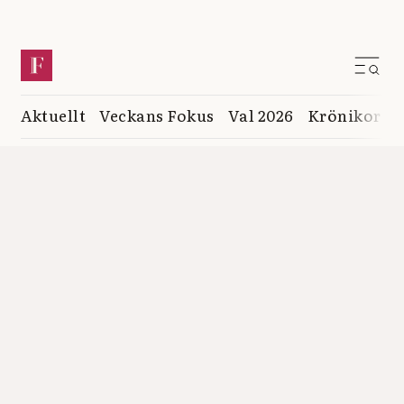
Aktuellt
Veckans Fokus
Val 2026
Krönikor
K