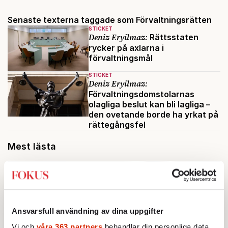
Senaste texterna taggade som Förvaltningsrätten
STICKET
Deniz Eryilmaz:
Rättsstaten
rycker på axlarna i
förvaltningsmål
STICKET
Deniz Eryilmaz:
Förvaltningsdomstolarnas
olagliga beslut kan bli lagliga –
den ovetande borde ha yrkat på
rättegångsfel
Mest lästa
Ansvarsfull användning av dina uppgifter
Vi och
våra 363 partners
behandlar din personliga data,