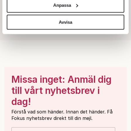
och annonserna till användarna, tillhandahålla funktioner
Anpassa
för sociala medier och analysera vår trafik. Vi
vidarebefordrar även sådana identifierare och annan
information från din enhet till de sociala medier och
Avvisa
annons- och analysföretag som vi samarbetar med.
Dessa kan i sin tur kombinera informationen med annan
information som du har tillhandahållit eller som de har
samlat in när du har använt deras tjänster.
Om du vill läsa mer om hur vi hanterar personuppgifter
kan du göra det
här
.
Missa inget: Anmäl dig
till vårt nyhetsbrev i
dag!
Förstå vad som händer. Innan det händer. Få
Fokus nyhetsbrev direkt till din mejl.