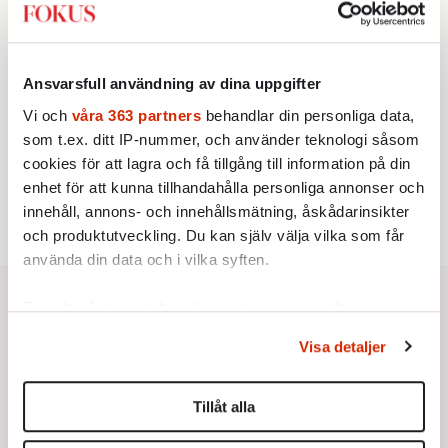
KRÖNIKA
3.
Frans Wachtmeister:
Ja, AC är ett hot mot den
franska civilisationen
KRÖNIKA
4.
Nina Lekander:
På ”Kommunisthögskolan” drömde
Ansvarsfull användning av dina uppgifter
alla om att vara arbetarklass
Vi och
våra 363 partners
behandlar din personliga data,
KRÖNIKA
5.
Sakine Madon:
Efter islamistdådet oroar sig
som t.ex. ditt IP-nummer, och använder teknologi såsom
vänstern för Agnes Wold
cookies för att lagra och få tillgång till information på din
STICKET
enhet för att kunna tillhandahålla personliga annonser och
6.
Dan Korn:
Quisling, quislingar och sten i glashus
innehåll, annons- och innehållsmätning, åskådarinsikter
och produktutveckling. Du kan själv välja vilka som får
använda din data och i vilka syften.
Ta reda på mer om hur dina personliga uppgifter
behandlas och ställ in dina preferenser i
detaljsektionen
.
Visa detaljer
Du kan ändra eller dra tillbaka ditt samtycke när som
helst från cookie-förklaringen.
Tillåt alla
Vi använder enhetsidentifierare för att anpassa innehållet