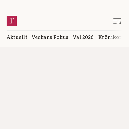
Aktuellt
Veckans Fokus
Val 2026
Krönikor
K