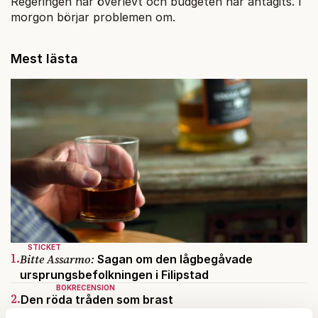
Regeringen har överlevt och budgeten har antagits. I
morgon börjar problemen om.
Mest lästa
STICKET
1.
Bitte Assarmo:
Sagan om den lågbegåvade
ursprungsbefolkningen i Filipstad
BOKRECENSION
2.
Den röda tråden som brast
Av: Gustaf Lewander