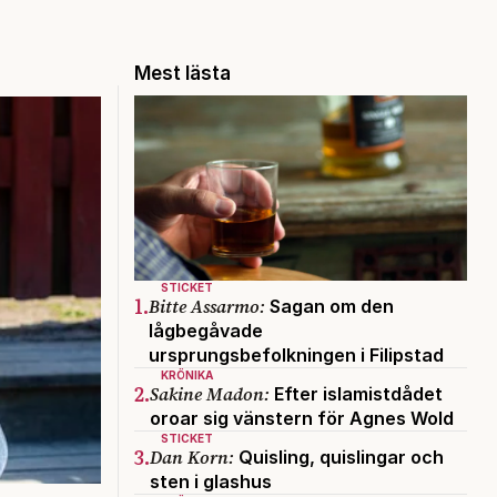
Mest lästa
STICKET
1.
Bitte Assarmo:
Sagan om den
lågbegåvade
ursprungsbefolkningen i Filipstad
KRÖNIKA
2.
Sakine Madon:
Efter islamistdådet
oroar sig vänstern för Agnes Wold
STICKET
3.
Dan Korn:
Quisling, quislingar och
sten i glashus