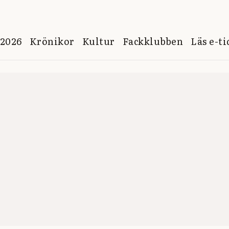
 2026
Krönikor
Kultur
Fackklubben
Läs e-t