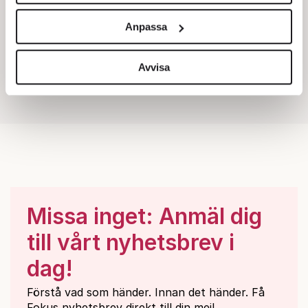
Vi använder enhetsidentifierare för att anpassa innehållet
och annonserna till användarna, tillhandahålla funktioner
Anpassa
för sociala medier och analysera vår trafik. Vi
vidarebefordrar även sådana identifierare och annan
information från din enhet till de sociala medier och
Avvisa
annons- och analysföretag som vi samarbetar med.
Dessa kan i sin tur kombinera informationen med annan
information som du har tillhandahållit eller som de har
samlat in när du har använt deras tjänster.
Om du vill läsa mer om hur vi hanterar personuppgifter
kan du göra det
här
.
Missa inget: Anmäl dig
till vårt nyhetsbrev i
dag!
Förstå vad som händer. Innan det händer. Få
Fokus nyhetsbrev direkt till din mejl.