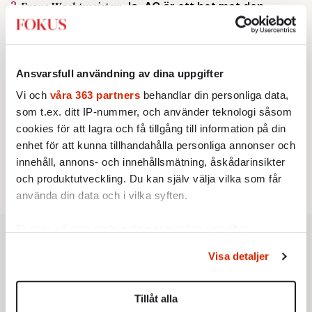
2.
Frans Wachtmeister:
Ja, AC är ett hot mot den
franska civilisationen
KRÖNIKA
3.
Sakine Madon:
Efter islamistdådet oroar sig
vänstern för Agnes Wold
Ansvarsfull användning av dina uppgifter
STICKET
4.
Dan Korn:
Quisling, quislingar och sten i glashus
Vi och
våra 363 partners
behandlar din personliga data,
KRÖNIKA
5.
Nina Lekander:
På ”Kommunisthögskolan” drömde
som t.ex. ditt IP-nummer, och använder teknologi såsom
alla om att vara arbetarklass
cookies för att lagra och få tillgång till information på din
STICKET
enhet för att kunna tillhandahålla personliga annonser och
6.
Johan Romin:
Andersson, hur ska du få ihop det
innehåll, annons- och innehållsmätning, åskådarinsikter
här?
och produktutveckling. Du kan själv välja vilka som får
använda din data och i vilka syften.
Ta reda på mer om hur dina personliga uppgifter
behandlas och ställ in dina preferenser i
detaljsektionen
.
Visa detaljer
Du kan ändra eller dra tillbaka ditt samtycke när som
helst från cookie-förklaringen.
Tillåt alla