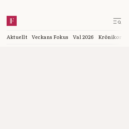
Aktuellt
Veckans Fokus
Val 2026
Krönikor
K