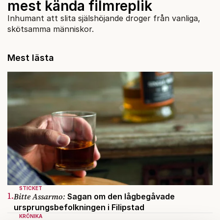
mest kända filmreplik
Inhumant att slita själshöjande droger från vanliga,
skötsamma människor.
Mest lästa
STICKET
1.
Bitte Assarmo:
Sagan om den lågbegåvade
ursprungsbefolkningen i Filipstad
KRÖNIKA