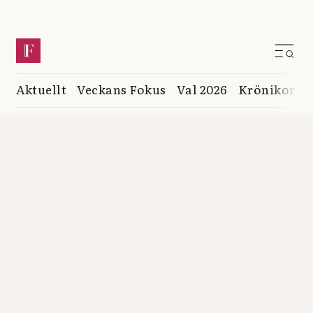
Aktuellt
Veckans Fokus
Val 2026
Krönikor
K