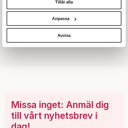
Tillåt alla
Vi använder enhetsidentifierare för att anpassa innehållet
och annonserna till användarna, tillhandahålla funktioner
Anpassa
för sociala medier och analysera vår trafik. Vi
vidarebefordrar även sådana identifierare och annan
information från din enhet till de sociala medier och
Avvisa
annons- och analysföretag som vi samarbetar med.
Dessa kan i sin tur kombinera informationen med annan
information som du har tillhandahållit eller som de har
samlat in när du har använt deras tjänster.
Om du vill läsa mer om hur vi hanterar personuppgifter
kan du göra det
här
.
Missa inget: Anmäl dig
till vårt nyhetsbrev i
dag!