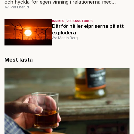
och hyckla för egen vinning i relationerna med
Av: Per Enerud
Ryssland.
INRIKES
VECKANS FOKUS
Därför håller elpriserna på att
explodera
Av: Martin Berg
Mest lästa