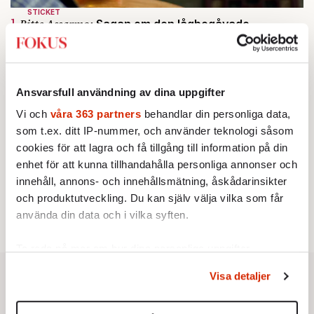
STICKET
1.
Bitte Assarmo:
Sagan om den lågbegåvade
ursprungsbefolkningen i Filipstad
KRÖNIKA
2.
Frans Wachtmeister:
Ja, AC är ett hot mot den
franska civilisationen
Ansvarsfull användning av dina uppgifter
KRÖNIKA
3.
Sakine Madon:
Efter islamistdådet oroar sig
Vi och
våra 363 partners
behandlar din personliga data,
vänstern för Agnes Wold
som t.ex. ditt IP-nummer, och använder teknologi såsom
STICKET
4.
Dan Korn:
Quisling, quislingar och sten i glashus
cookies för att lagra och få tillgång till information på din
UTRIKES
enhet för att kunna tillhandahålla personliga annonser och
5.
Därför liknar Putin både tsaren och Stalin
innehåll, annons- och innehållsmätning, åskådarinsikter
Av: Bengt Jangfeldt
STICKET
och produktutveckling. Du kan själv välja vilka som får
6.
Christoffer Jonsson:
Inte nu igen, Vänsterpartiet!
använda din data och i vilka syften.
Ta reda på mer om hur dina personliga uppgifter
behandlas och ställ in dina preferenser i
detaljsektionen
.
Visa detaljer
Du kan ändra eller dra tillbaka ditt samtycke när som
helst från cookie-förklaringen.