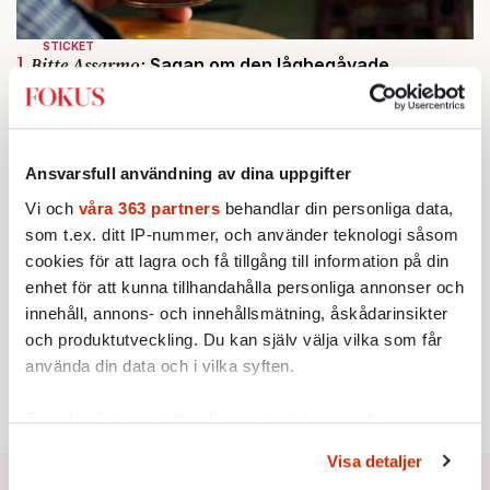
STICKET
1.
Bitte Assarmo:
Sagan om den lågbegåvade
ursprungsbefolkningen i Filipstad
KRÖNIKA
2.
Frans Wachtmeister:
Ja, AC är ett hot mot den
franska civilisationen
Ansvarsfull användning av dina uppgifter
KRÖNIKA
3.
Sakine Madon:
Efter islamistdådet oroar sig
Vi och
våra 363 partners
behandlar din personliga data,
vänstern för Agnes Wold
som t.ex. ditt IP-nummer, och använder teknologi såsom
STICKET
4.
Dan Korn:
Quisling, quislingar och sten i glashus
cookies för att lagra och få tillgång till information på din
KRÖNIKA
5.
enhet för att kunna tillhandahålla personliga annonser och
Nina Lekander:
På ”Kommunisthögskolan” drömde
alla om att vara arbetarklass
innehåll, annons- och innehållsmätning, åskådarinsikter
STICKET
och produktutveckling. Du kan själv välja vilka som får
6.
Johan Romin:
Andersson, hur ska du få ihop det
använda din data och i vilka syften.
här?
Ta reda på mer om hur dina personliga uppgifter
behandlas och ställ in dina preferenser i
detaljsektionen
.
Visa detaljer
Du kan ändra eller dra tillbaka ditt samtycke när som