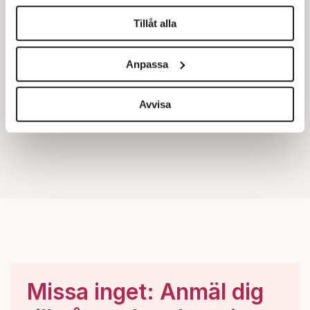
helst från cookie-förklaringen.
Tillåt alla
Vi använder enhetsidentifierare för att anpassa innehållet
och annonserna till användarna, tillhandahålla funktioner
Anpassa
för sociala medier och analysera vår trafik. Vi
vidarebefordrar även sådana identifierare och annan
information från din enhet till de sociala medier och
Avvisa
annons- och analysföretag som vi samarbetar med.
Dessa kan i sin tur kombinera informationen med annan
information som du har tillhandahållit eller som de har
samlat in när du har använt deras tjänster.
Om du vill läsa mer om hur vi hanterar personuppgifter
kan du göra det
här
.
Missa inget: Anmäl dig