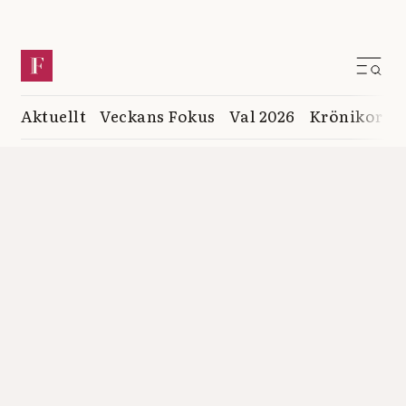
Aktuellt
Veckans Fokus
Val 2026
Krönikor
K