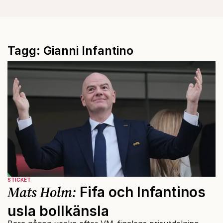
Tagg: Gianni Infantino
STICKET
Mats Holm:
Fifa och Infantinos
usla bollkänsla