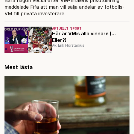
Bara någon vecka efter VM-finalens prisutdelning
meddelade Fifa att man vill sälja andelar av fotbolls-
VM till privata investerare.
AKTUELLT
SPORT
Här är VM:s alla vinnare (…
Eller?)
Av: Erik Hörstadius
Mest lästa