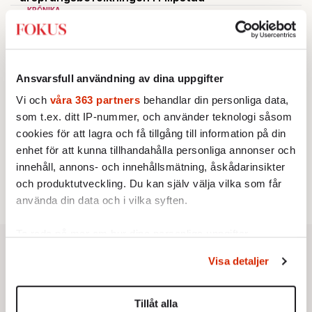
KRÖNIKA
2.
Frans Wachtmeister:
Ja, AC är ett hot mot den
franska civilisationen
BOKRECENSION
3.
Den röda tråden som brast
Av: Gustaf Lewander
Ansvarsfull användning av dina uppgifter
KRÖNIKA
4.
Sakine Madon:
Efter islamistdådet oroar sig
Vi och
våra 363 partners
behandlar din personliga data,
vänstern för Agnes Wold
som t.ex. ditt IP-nummer, och använder teknologi såsom
KRÖNIKA
5.
cookies för att lagra och få tillgång till information på din
Nina Lekander:
På ”Kommunisthögskolan” drömde
alla om att vara arbetarklass
enhet för att kunna tillhandahålla personliga annonser och
STICKET
innehåll, annons- och innehållsmätning, åskådarinsikter
6.
Dan Korn:
Quisling, quislingar och sten i glashus
och produktutveckling. Du kan själv välja vilka som får
använda din data och i vilka syften.
Ta reda på mer om hur dina personliga uppgifter
behandlas och ställ in dina preferenser i
detaljsektionen
.
Visa detaljer
Du kan ändra eller dra tillbaka ditt samtycke när som
helst från cookie-förklaringen.
Tillåt alla