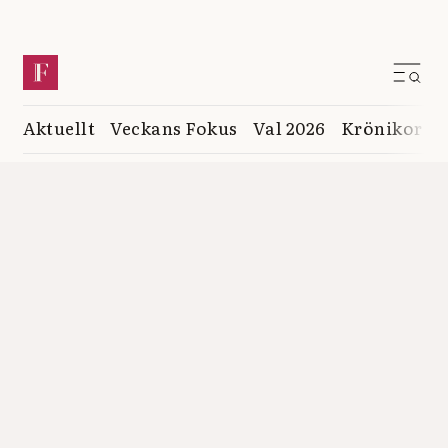
Aktuellt
Veckans Fokus
Val 2026
Krönikor
K