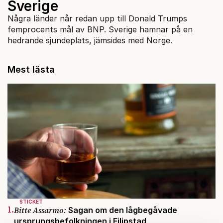
Sverige
Några länder når redan upp till Donald Trumps
femprocents mål av BNP. Sverige hamnar på en
hedrande sjundeplats, jämsides med Norge.
Mest lästa
STICKET
1.
Bitte Assarmo:
Sagan om den lågbegåvade
ursprungsbefolkningen i Filipstad