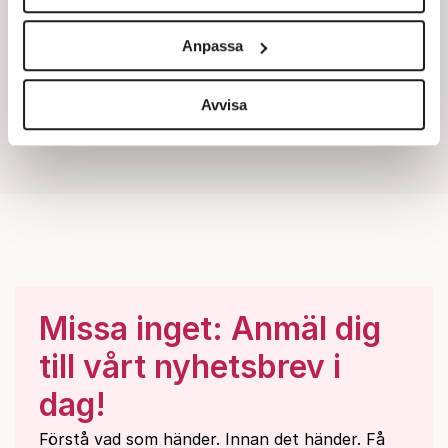
Vi använder enhetsidentifierare för att anpassa innehållet
och annonserna till användarna, tillhandahålla funktioner
Anpassa
för sociala medier och analysera vår trafik. Vi
vidarebefordrar även sådana identifierare och annan
information från din enhet till de sociala medier och
Avvisa
annons- och analysföretag som vi samarbetar med.
Dessa kan i sin tur kombinera informationen med annan
information som du har tillhandahållit eller som de har
samlat in när du har använt deras tjänster.
Om du vill läsa mer om hur vi hanterar personuppgifter
kan du göra det
här
.
Missa inget: Anmäl dig
till vårt nyhetsbrev i
dag!
Förstå vad som händer. Innan det händer. Få