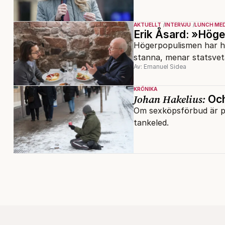
AKTUELLT
INTERVJU
LUNCH ME
Erik Åsard: »Höge
Högerpopulismen har ha
stanna, menar statsvet
Av: Emanuel Sidea
KRÖNIKA
Johan Hakelius:
Och
Om sexköpsförbud är pr
tankeled.