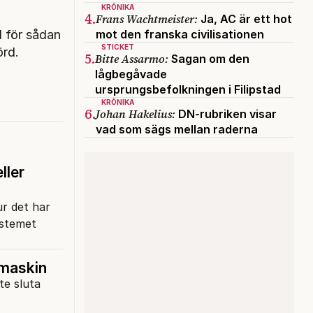
KRÖNIKA
4.
Frans Wachtmeister:
Ja, AC är ett hot
mot den franska civilisationen
d för sådan
STICKET
örd.
5.
Bitte Assarmo:
Sagan om den
lågbegåvade
ursprungsbefolkningen i Filipstad
KRÖNIKA
6.
Johan Hakelius:
DN-rubriken visar
vad som sägs mellan raderna
ller
r det har
ystemet
amaskin
te sluta