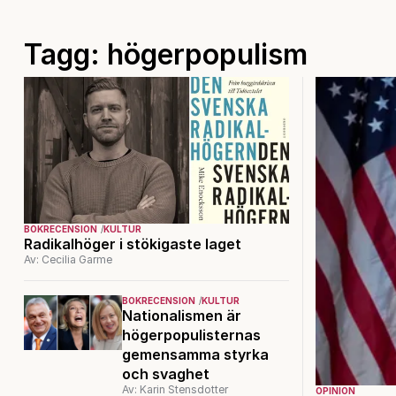
Tagg: högerpopulism
BOKRECENSION
KULTUR
Radikalhöger i stökigaste laget
Av: Cecilia Garme
BOKRECENSION
KULTUR
Nationalismen är
högerpopulisternas
gemensamma styrka
och svaghet
Av: Karin Stensdotter
OPINION