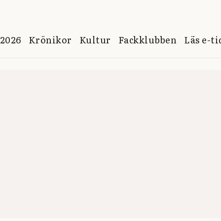
 2026
Krönikor
Kultur
Fackklubben
Läs e-t