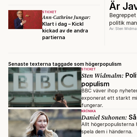
Är Jav
STICKET
Begreppet ”
Ann-Cathrine Jungar:
politik man
Klart i dag – Kickl
Av: Sten Widma
kickad av de andra
partierna
Senaste texterna taggade som högerpopulism
STICKET
Sten Widmalm:
Poli
populism
BBC väver ihop nyhete
exponerat ett starkt mi
fungerar.
KRÖNIKA
Daniel Suhonen:
Så 
Allt högerpopulisterna 
spela dem i händerna.