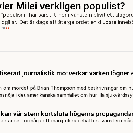
ier Milei verkligen populist?
populism” har särskilt inom vänstern blivit ett slagor
 ogillar. Det är dags att återge ordet en djupare inneb
lm
•
tiserad journalistik motverkar varken lögner e
n om mordet på Brian Thompson med beskrivningar om hu
ssnöje i det amerikanska samhället om hur illa sjukvårdss
kan vänstern kortsluta högerns propagand
har är sin förmåga att manipulera debatten. Vänstern mås