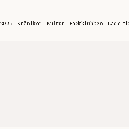
 2026
Krönikor
Kultur
Fackklubben
Läs e-t