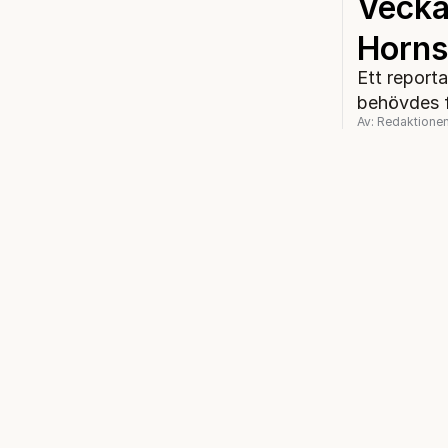
Vecka
Horns
Ett report
behövdes fö
Av: Redaktione