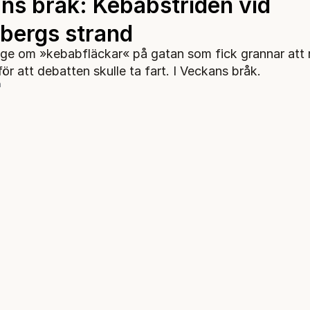
ns bråk: Kebabstriden vid
bergs strand
age om »kebabfläckar« på gatan som fick grannar att 
r att debatten skulle ta fart. I Veckans bråk.
n