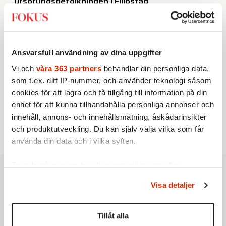
ursprungsbefolkningen i Filipstad
KRÖNIKA
2.
Sakine Madon:
Efter islamistdådet oroar sig
vänstern för Agnes Wold
STICKET
3.
Dan Korn:
Quisling, quislingar och sten i glashus
Ansvarsfull användning av dina uppgifter
KRÖNIKA
4.
Frans Wachtmeister:
Ja, AC är ett hot mot den
Vi och
våra 363 partners
behandlar din personliga data,
franska civilisationen
som t.ex. ditt IP-nummer, och använder teknologi såsom
UTRIKES
5.
cookies för att lagra och få tillgång till information på din
Därför liknar Putin både tsaren och Stalin
Av: Bengt Jangfeldt
enhet för att kunna tillhandahålla personliga annonser och
STICKET
6.
innehåll, annons- och innehållsmätning, åskådarinsikter
Christoffer Jonsson:
Inte nu igen, Vänsterpartiet!
och produktutveckling. Du kan själv välja vilka som får
använda din data och i vilka syften.
Ta reda på mer om hur dina personliga uppgifter
behandlas och ställ in dina preferenser i
detaljsektionen
.
Visa detaljer
Du kan ändra eller dra tillbaka ditt samtycke när som
helst från cookie-förklaringen.
Tillåt alla
Vi använder enhetsidentifierare för att anpassa innehållet