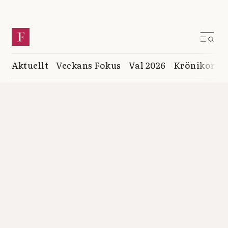
Aktuellt
Veckans Fokus
Val 2026
Krönikor
K