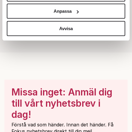
och annonserna till användarna, tillhandahålla funktioner
Anpassa
för sociala medier och analysera vår trafik. Vi
vidarebefordrar även sådana identifierare och annan
information från din enhet till de sociala medier och
Avvisa
annons- och analysföretag som vi samarbetar med.
Dessa kan i sin tur kombinera informationen med annan
information som du har tillhandahållit eller som de har
samlat in när du har använt deras tjänster.
Om du vill läsa mer om hur vi hanterar personuppgifter
kan du göra det
här
.
Missa inget: Anmäl dig
till vårt nyhetsbrev i
dag!
Förstå vad som händer. Innan det händer. Få
Fokus nyhetsbrev direkt till din mejl.