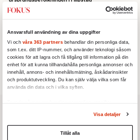
KRÖNIKA
2.
Sakine Madon:
Efter islamistdådet oroar sig
vänstern för Agnes Wold
STICKET
3.
Dan Korn:
Quisling, quislingar och sten i glashus
Ansvarsfull användning av dina uppgifter
KRÖNIKA
4.
Frans Wachtmeister:
Ja, AC är ett hot mot den
Vi och
våra 363 partners
behandlar din personliga data,
franska civilisationen
som t.ex. ditt IP-nummer, och använder teknologi såsom
UTRIKES
5.
Därför liknar Putin både tsaren och Stalin
cookies för att lagra och få tillgång till information på din
Av: Bengt Jangfeldt
enhet för att kunna tillhandahålla personliga annonser och
STICKET
6.
Christoffer Jonsson:
Inte nu igen, Vänsterpartiet!
innehåll, annons- och innehållsmätning, åskådarinsikter
och produktutveckling. Du kan själv välja vilka som får
använda din data och i vilka syften.
Ta reda på mer om hur dina personliga uppgifter
behandlas och ställ in dina preferenser i
detaljsektionen
.
Visa detaljer
Du kan ändra eller dra tillbaka ditt samtycke när som
helst från cookie-förklaringen.
Tillåt alla
Vi använder enhetsidentifierare för att anpassa innehållet