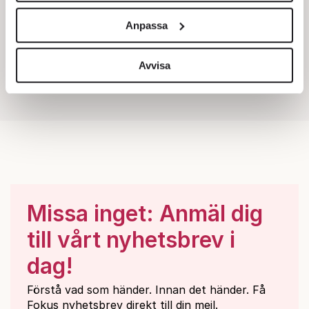
och annonserna till användarna, tillhandahålla funktioner
Anpassa
för sociala medier och analysera vår trafik. Vi
vidarebefordrar även sådana identifierare och annan
information från din enhet till de sociala medier och
Avvisa
annons- och analysföretag som vi samarbetar med.
Dessa kan i sin tur kombinera informationen med annan
information som du har tillhandahållit eller som de har
samlat in när du har använt deras tjänster.
Om du vill läsa mer om hur vi hanterar personuppgifter
kan du göra det
här
.
Missa inget: Anmäl dig
till vårt nyhetsbrev i
dag!
Förstå vad som händer. Innan det händer. Få
Fokus nyhetsbrev direkt till din mejl.