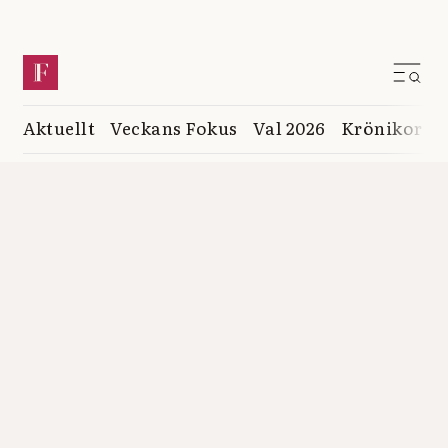
Aktuellt
Veckans Fokus
Val 2026
Krönikor
K