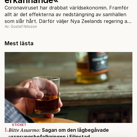
Coronaviruset har drabbat världsekonomin. Framför
allt är det effekterna av nedstängning av samhällen
som slår hårt. Därför väljer Nya Zeelands regering att
Av: Gustaf Nilsson
gå ner i lön.
Mest lästa
STICKET
1.
Bitte Assarmo:
Sagan om den lågbegåvade
ursprungsbefolkningen i Filipstad