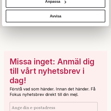
Anpassa
för sociala medier och analysera vår trafik. Vi
vidarebefordrar även sådana identifierare och annan
information från din enhet till de sociala medier och
Avvisa
annons- och analysföretag som vi samarbetar med.
Dessa kan i sin tur kombinera informationen med annan
information som du har tillhandahållit eller som de har
samlat in när du har använt deras tjänster.
Om du vill läsa mer om hur vi hanterar personuppgifter
kan du göra det
här
.
Missa inget: Anmäl dig
till vårt nyhetsbrev i
dag!
Förstå vad som händer. Innan det händer. Få
Fokus nyhetsbrev direkt till din mejl.