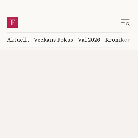
Aktuellt
Veckans Fokus
Val 2026
Krönikor
K