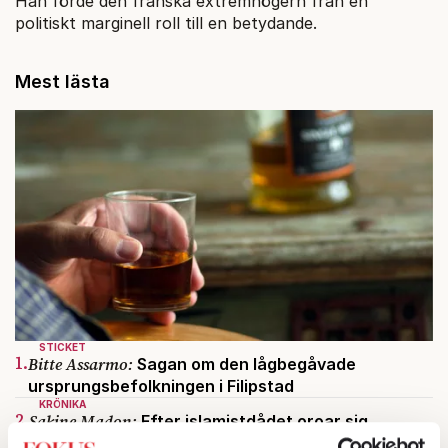
Han förde den franska extremhögern från en
politiskt marginell roll till en betydande.
Mest lästa
STICKET
1.
Bitte Assarmo:
Sagan om den lågbegåvade
ursprungsbefolkningen i Filipstad
KRÖNIKA
2.
Sakine Madon:
Efter islamistdådet oroar sig
vänstern för Agnes Wold