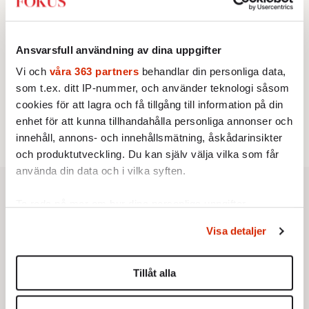
KRÖNIKA
3.
Frans Wachtmeister:
Ja, AC är ett hot mot den
franska civilisationen
Ansvarsfull användning av dina uppgifter
STICKET
4.
Dan Korn:
Quisling, quislingar och sten i glashus
Vi och
våra 363 partners
behandlar din personliga data,
UTRIKES
5.
Därför liknar Putin både tsaren och Stalin
som t.ex. ditt IP-nummer, och använder teknologi såsom
Av: Bengt Jangfeldt
cookies för att lagra och få tillgång till information på din
STICKET
6.
Christoffer Jonsson:
Inte nu igen, Vänsterpartiet!
enhet för att kunna tillhandahålla personliga annonser och
innehåll, annons- och innehållsmätning, åskådarinsikter
och produktutveckling. Du kan själv välja vilka som får
använda din data och i vilka syften.
Ta reda på mer om hur dina personliga uppgifter
behandlas och ställ in dina preferenser i
detaljsektionen
.
Visa detaljer
Du kan ändra eller dra tillbaka ditt samtycke när som
helst från cookie-förklaringen.
Tillåt alla
Vi använder enhetsidentifierare för att anpassa innehållet
och annonserna till användarna, tillhandahålla funktioner