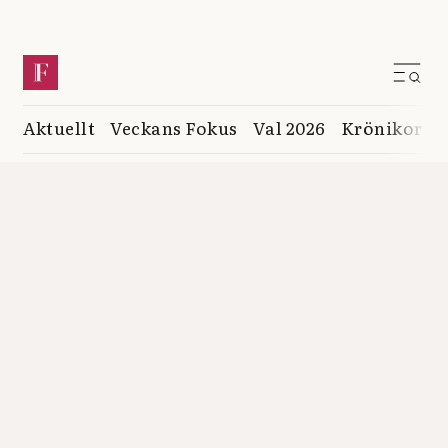
Aktuellt
Veckans Fokus
Val 2026
Krönikor
K