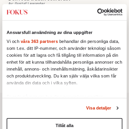
Av: Gustaf Lewander
INRIKES
3.
Vattenbristen är här – men var femte liter läcker
ut
Av: Susanne Gäre
KRÖNIKA
4.
Ansvarsfull användning av dina uppgifter
Nina Lekander:
På ”Kommunisthögskolan” drömde
alla om att vara arbetarklass
Vi och
våra 363 partners
behandlar din personliga data,
KRÖNIKA
5.
som t.ex. ditt IP-nummer, och använder teknologi såsom
Frans Wachtmeister:
Ja, AC är ett hot mot den
cookies för att lagra och få tillgång till information på din
franska civilisationen
STICKET
enhet för att kunna tillhandahålla personliga annonser och
6.
Bitte Assarmo:
Sagan om den lågbegåvade
innehåll, annons- och innehållsmätning, åskådarinsikter
ursprungsbefolkningen i Filipstad
och produktutveckling. Du kan själv välja vilka som får
använda din data och i vilka syften.
Ta reda på mer om hur dina personliga uppgifter
behandlas och ställ in dina preferenser i
detaljsektionen
.
Visa detaljer
Du kan ändra eller dra tillbaka ditt samtycke när som
helst från cookie-förklaringen.
Tillåt alla