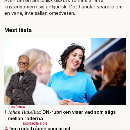
Även om en antijudisk diskurs funnits är inte
kristendomen i sig antijudisk. Det handlar snarare om
en vana, inte sällan omedveten.
Mest lästa
KRÖNIKA
1.
Johan Hakelius:
DN-rubriken visar vad som sägs
mellan raderna
BOKRECENSION
2.
Den röda tråden som brast