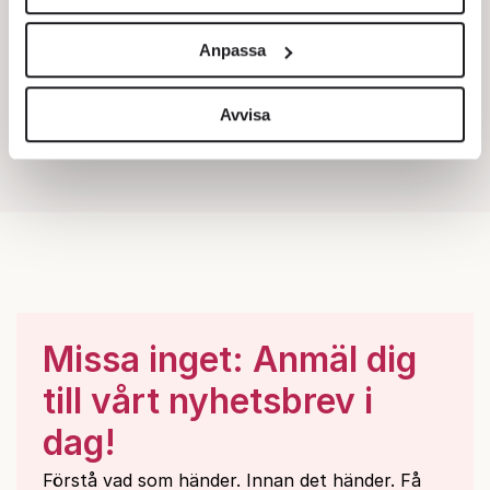
Vi använder enhetsidentifierare för att anpassa innehållet
och annonserna till användarna, tillhandahålla funktioner
Anpassa
för sociala medier och analysera vår trafik. Vi
vidarebefordrar även sådana identifierare och annan
information från din enhet till de sociala medier och
Avvisa
annons- och analysföretag som vi samarbetar med.
Dessa kan i sin tur kombinera informationen med annan
information som du har tillhandahållit eller som de har
samlat in när du har använt deras tjänster.
Om du vill läsa mer om hur vi hanterar personuppgifter
kan du göra det
här
.
Missa inget: Anmäl dig
till vårt nyhetsbrev i
dag!
Förstå vad som händer. Innan det händer. Få