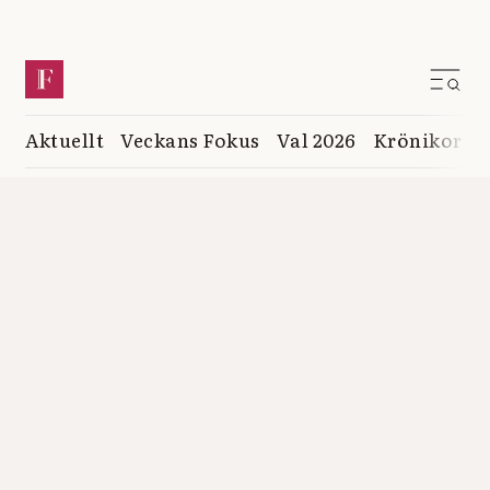
Aktuellt
Veckans Fokus
Val 2026
Krönikor
K