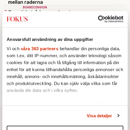
mellan raderna
BOKRECENSION
2.
Den röda tråden som brast
Av: Gustaf Lewander
INRIKES
3.
Vattenbristen är här – men var femte liter läcker
ut
Av: Susanne Gäre
Ansvarsfull användning av dina uppgifter
KRÖNIKA
4.
Nina Lekander:
På ”Kommunisthögskolan” drömde
Vi och
våra 363 partners
behandlar din personliga data,
alla om att vara arbetarklass
som t.ex. ditt IP-nummer, och använder teknologi såsom
KRÖNIKA
5.
cookies för att lagra och få tillgång till information på din
Frans Wachtmeister:
Ja, AC är ett hot mot den
enhet för att kunna tillhandahålla personliga annonser och
franska civilisationen
STICKET
innehåll, annons- och innehållsmätning, åskådarinsikter
6.
Bitte Assarmo:
Sagan om den lågbegåvade
och produktutveckling. Du kan själv välja vilka som får
ursprungsbefolkningen i Filipstad
använda din data och i vilka syften.
Ta reda på mer om hur dina personliga uppgifter
behandlas och ställ in dina preferenser i
detaljsektionen
.
Visa detaljer
Du kan ändra eller dra tillbaka ditt samtycke när som
helst från cookie-förklaringen.