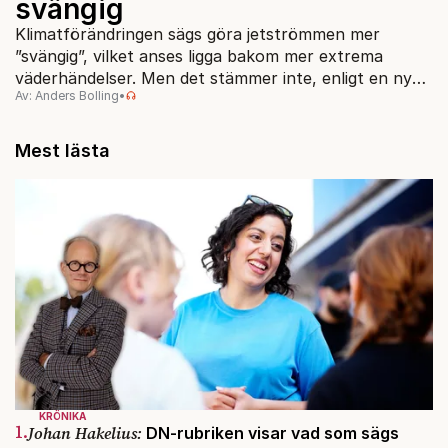
svängig
Klimatförändringen sägs göra jetströmmen mer
”svängig”, vilket anses ligga bakom mer extrema
väderhändelser. Men det stämmer inte, enligt en ny
Av: Anders Bolling
•
studie.
Mest lästa
KRÖNIKA
1.
Johan Hakelius:
DN-rubriken visar vad som sägs