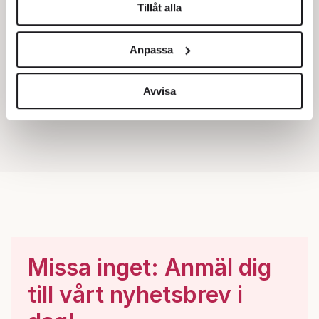
Tillåt alla
Vi använder enhetsidentifierare för att anpassa innehållet
och annonserna till användarna, tillhandahålla funktioner
Anpassa
för sociala medier och analysera vår trafik. Vi
vidarebefordrar även sådana identifierare och annan
information från din enhet till de sociala medier och
Avvisa
annons- och analysföretag som vi samarbetar med.
Dessa kan i sin tur kombinera informationen med annan
information som du har tillhandahållit eller som de har
samlat in när du har använt deras tjänster.
Om du vill läsa mer om hur vi hanterar personuppgifter
kan du göra det
här
.
Missa inget: Anmäl dig
till vårt nyhetsbrev i