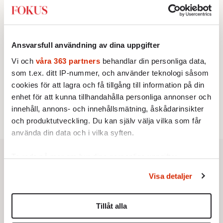
2.
Sakine Madon:
Efter islamistdådet oroar sig
vänstern för Agnes Wold
STICKET
3.
Dan Korn:
Quisling, quislingar och sten i glashus
UTRIKES
Ansvarsfull användning av dina uppgifter
4.
Därför liknar Putin både tsaren och Stalin
Av: Bengt Jangfeldt
Vi och
våra 363 partners
behandlar din personliga data,
KRÖNIKA
5.
som t.ex. ditt IP-nummer, och använder teknologi såsom
Frans Wachtmeister:
Ja, AC är ett hot mot den
cookies för att lagra och få tillgång till information på din
franska civilisationen
STICKET
enhet för att kunna tillhandahålla personliga annonser och
6.
Johan Romin:
Varför ställs aldrig dessa frågor?
innehåll, annons- och innehållsmätning, åskådarinsikter
och produktutveckling. Du kan själv välja vilka som får
använda din data och i vilka syften.
Ta reda på mer om hur dina personliga uppgifter
behandlas och ställ in dina preferenser i
detaljsektionen
.
Visa detaljer
Du kan ändra eller dra tillbaka ditt samtycke när som
helst från cookie-förklaringen.
Tillåt alla
Vi använder enhetsidentifierare för att anpassa innehållet