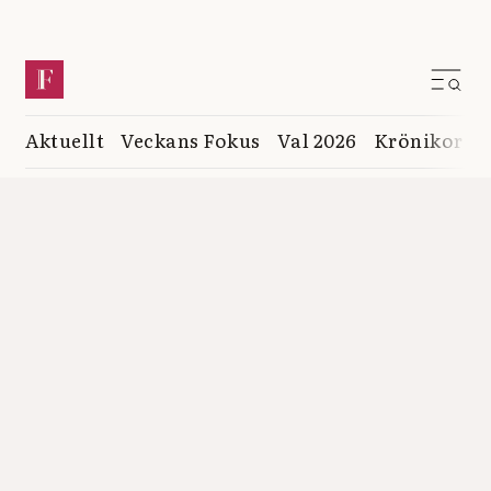
Aktuellt
Veckans Fokus
Val 2026
Krönikor
K