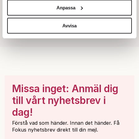
och annonserna till användarna, tillhandahålla funktioner
Anpassa
för sociala medier och analysera vår trafik. Vi
vidarebefordrar även sådana identifierare och annan
information från din enhet till de sociala medier och
Avvisa
annons- och analysföretag som vi samarbetar med.
Dessa kan i sin tur kombinera informationen med annan
information som du har tillhandahållit eller som de har
samlat in när du har använt deras tjänster.
Om du vill läsa mer om hur vi hanterar personuppgifter
kan du göra det
här
.
Missa inget: Anmäl dig
till vårt nyhetsbrev i
dag!
Förstå vad som händer. Innan det händer. Få
Fokus nyhetsbrev direkt till din mejl.