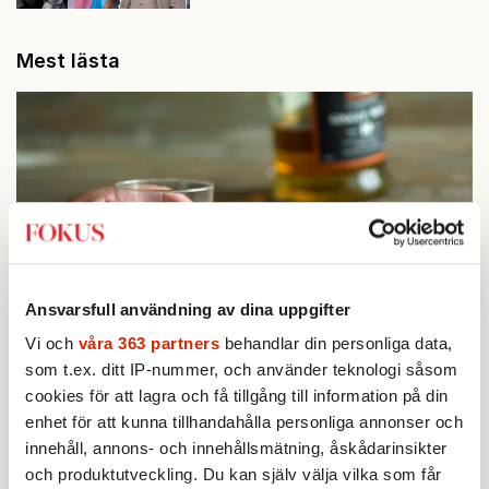
Mest lästa
Ansvarsfull användning av dina uppgifter
Vi och
våra 363 partners
behandlar din personliga data,
STICKET
1.
Bitte Assarmo:
Sagan om den lågbegåvade
som t.ex. ditt IP-nummer, och använder teknologi såsom
ursprungsbefolkningen i Filipstad
cookies för att lagra och få tillgång till information på din
KRÖNIKA
enhet för att kunna tillhandahålla personliga annonser och
2.
Sakine Madon:
Efter islamistdådet oroar sig
innehåll, annons- och innehållsmätning, åskådarinsikter
vänstern för Agnes Wold
och produktutveckling. Du kan själv välja vilka som får
UTRIKES