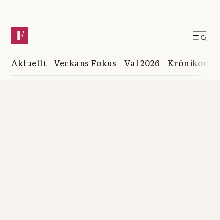
Aktuellt
Veckans Fokus
Val 2026
Krönikor
K