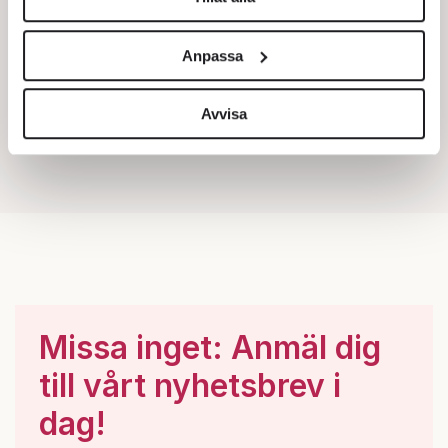
Vi använder enhetsidentifierare för att anpassa innehållet
och annonserna till användarna, tillhandahålla funktioner
Anpassa
för sociala medier och analysera vår trafik. Vi
vidarebefordrar även sådana identifierare och annan
information från din enhet till de sociala medier och
Avvisa
annons- och analysföretag som vi samarbetar med.
Dessa kan i sin tur kombinera informationen med annan
information som du har tillhandahållit eller som de har
samlat in när du har använt deras tjänster.
Om du vill läsa mer om hur vi hanterar personuppgifter
kan du göra det
här
.
Missa inget: Anmäl dig
till vårt nyhetsbrev i
dag!