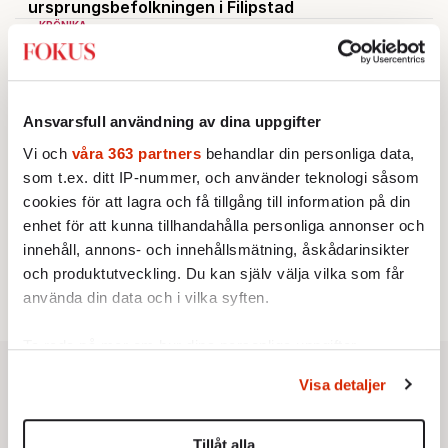
ursprungsbefolkningen i Filipstad
KRÖNIKA
2.
Frans Wachtmeister:
Ja, AC är ett hot mot den
franska civilisationen
KRÖNIKA
3.
Sakine Madon:
Efter islamistdådet oroar sig
vänstern för Agnes Wold
Ansvarsfull användning av dina uppgifter
KRÖNIKA
4.
Vi och
våra 363 partners
behandlar din personliga data,
Nina Lekander:
På ”Kommunisthögskolan” drömde
alla om att vara arbetarklass
som t.ex. ditt IP-nummer, och använder teknologi såsom
STICKET
cookies för att lagra och få tillgång till information på din
5.
Dan Korn:
Quisling, quislingar och sten i glashus
enhet för att kunna tillhandahålla personliga annonser och
STICKET
6.
Johan Romin:
Andersson, hur ska du få ihop det
innehåll, annons- och innehållsmätning, åskådarinsikter
här?
och produktutveckling. Du kan själv välja vilka som får
använda din data och i vilka syften.
Ta reda på mer om hur dina personliga uppgifter
behandlas och ställ in dina preferenser i
detaljsektionen
.
Visa detaljer
Du kan ändra eller dra tillbaka ditt samtycke när som
helst från cookie-förklaringen.
Tillåt alla