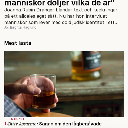
människor döljer vilka de är”
Joanna Rubin Dranger blandar text och teckningar
på ett alldeles eget sätt. Nu har hon intervjuat
människor som lever med dold judisk identitet i ett
Av: Birgitta Haglund
osynligt Sverige.
Mest lästa
STICKET
1.
Bitte Assarmo:
Sagan om den lågbegåvade