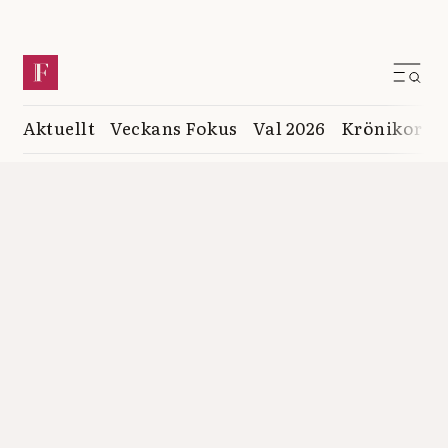
Aktuellt
Veckans Fokus
Val 2026
Krönikor
K