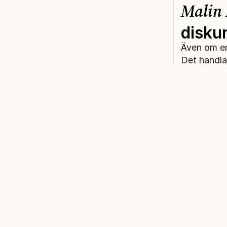
Malin 
disku
Även om en 
Det handla