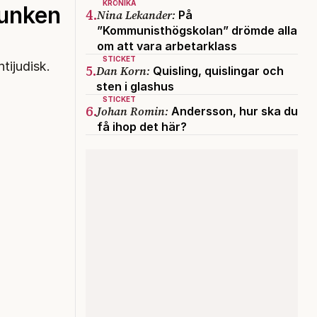
KRÖNIKA
 unken
4.
Nina Lekander:
På
”Kommunisthögskolan” drömde alla
om att vara arbetarklass
STICKET
tijudisk.
5.
Dan Korn:
Quisling, quislingar och
sten i glashus
STICKET
6.
Johan Romin:
Andersson, hur ska du
få ihop det här?