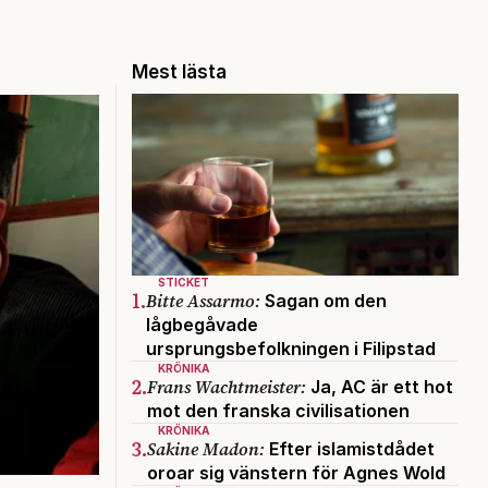
Mest lästa
STICKET
1.
Bitte Assarmo:
Sagan om den
lågbegåvade
ursprungsbefolkningen i Filipstad
KRÖNIKA
2.
Frans Wachtmeister:
Ja, AC är ett hot
mot den franska civilisationen
KRÖNIKA
3.
Sakine Madon:
Efter islamistdådet
oroar sig vänstern för Agnes Wold