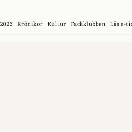
 2026
Krönikor
Kultur
Fackklubben
Läs e-t