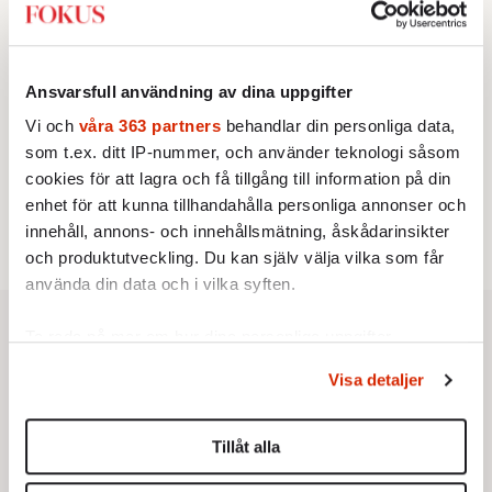
Johan Hakelius:
DN-rubriken visar vad som sägs
mellan raderna
KRÖNIKA
4.
Nina Lekander:
På ”Kommunisthögskolan” drömde
alla om att vara arbetarklass
Ansvarsfull användning av dina uppgifter
KRÖNIKA
5.
Frans Wachtmeister:
Ja, AC är ett hot mot den
Vi och
våra 363 partners
behandlar din personliga data,
franska civilisationen
som t.ex. ditt IP-nummer, och använder teknologi såsom
STICKET
cookies för att lagra och få tillgång till information på din
6.
Bitte Assarmo:
Sagan om den lågbegåvade
enhet för att kunna tillhandahålla personliga annonser och
ursprungsbefolkningen i Filipstad
innehåll, annons- och innehållsmätning, åskådarinsikter
och produktutveckling. Du kan själv välja vilka som får
använda din data och i vilka syften.
Ta reda på mer om hur dina personliga uppgifter
behandlas och ställ in dina preferenser i
detaljsektionen
.
Visa detaljer
Du kan ändra eller dra tillbaka ditt samtycke när som
helst från cookie-förklaringen.
Tillåt alla
Vi använder enhetsidentifierare för att anpassa innehållet