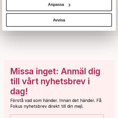
och annonserna till användarna, tillhandahålla funktioner
Anpassa
för sociala medier och analysera vår trafik. Vi
vidarebefordrar även sådana identifierare och annan
information från din enhet till de sociala medier och
Avvisa
annons- och analysföretag som vi samarbetar med.
Dessa kan i sin tur kombinera informationen med annan
information som du har tillhandahållit eller som de har
samlat in när du har använt deras tjänster.
Om du vill läsa mer om hur vi hanterar personuppgifter
kan du göra det
här
.
Missa inget: Anmäl dig
till vårt nyhetsbrev i
dag!
Förstå vad som händer. Innan det händer. Få
Fokus nyhetsbrev direkt till din mejl.