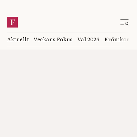
Aktuellt
Veckans Fokus
Val 2026
Krönikor
K