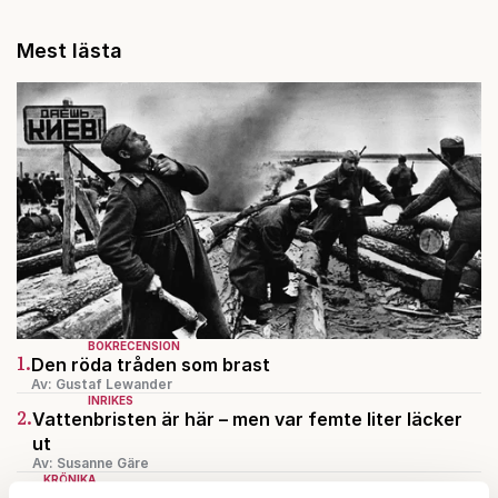
Mest lästa
BOKRECENSION
1.
Den röda tråden som brast
Av: Gustaf Lewander
INRIKES
2.
Vattenbristen är här – men var femte liter läcker
ut
Av: Susanne Gäre
KRÖNIKA
3.