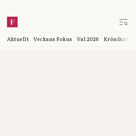
Aktuellt
Veckans Fokus
Val 2026
Krönikor
K