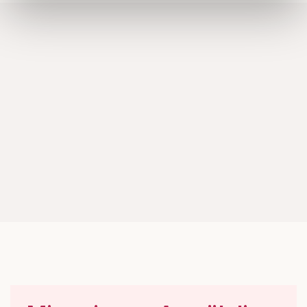
information som du har tillhandahållit eller som de har
samlat in när du har använt deras tjänster.
Om du vill läsa mer om hur vi hanterar personuppgifter
kan du göra det
här
.