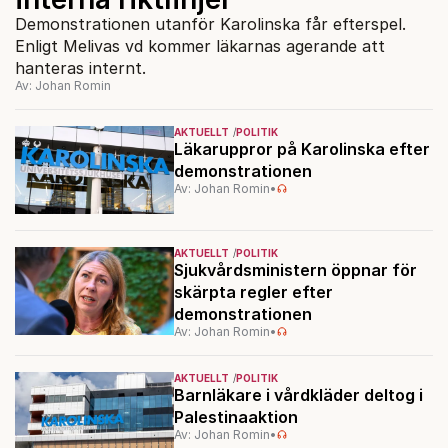
Demonstrationen utanför Karolinska får efterspel.
Enligt Melivas vd kommer läkarnas agerande att
hanteras internt.
Av: Johan Romin
AKTUELLT
POLITIK
Läkaruppror på Karolinska efter
demonstrationen
Av: Johan Romin
•
AKTUELLT
POLITIK
Sjukvårdsministern öppnar för
skärpta regler efter
demonstrationen
Av: Johan Romin
•
AKTUELLT
POLITIK
Barnläkare i vårdkläder deltog i
Palestinaaktion
Av: Johan Romin
•