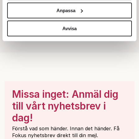
och annonserna till användarna, tillhandahålla funktioner
Anpassa
för sociala medier och analysera vår trafik. Vi
vidarebefordrar även sådana identifierare och annan
information från din enhet till de sociala medier och
Avvisa
annons- och analysföretag som vi samarbetar med.
Dessa kan i sin tur kombinera informationen med annan
information som du har tillhandahållit eller som de har
samlat in när du har använt deras tjänster.
Om du vill läsa mer om hur vi hanterar personuppgifter
kan du göra det
här
.
Missa inget: Anmäl dig
till vårt nyhetsbrev i
dag!
Förstå vad som händer. Innan det händer. Få
Fokus nyhetsbrev direkt till din mejl.