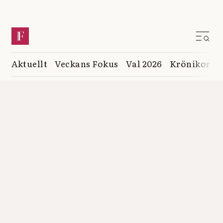
Aktuellt
Veckans Fokus
Val 2026
Krönikor
K