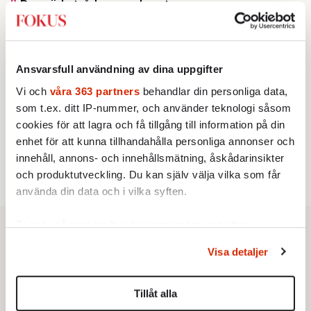
2.
Den röda tråden som brast
Av: Gustaf Lewander
KRÖNIKA
3.
Frans Wachtmeister:
Ja, AC är ett hot mot den
franska civilisationen
KRÖNIKA
Ansvarsfull användning av dina uppgifter
4.
Nina Lekander:
På ”Kommunisthögskolan” drömde
Vi och
våra 363 partners
behandlar din personliga data,
alla om att vara arbetarklass
KRÖNIKA
som t.ex. ditt IP-nummer, och använder teknologi såsom
5.
Sakine Madon:
Efter islamistdådet oroar sig
cookies för att lagra och få tillgång till information på din
vänstern för Agnes Wold
enhet för att kunna tillhandahålla personliga annonser och
STICKET
6.
Dan Korn:
Quisling, quislingar och sten i glashus
innehåll, annons- och innehållsmätning, åskådarinsikter
och produktutveckling. Du kan själv välja vilka som får
använda din data och i vilka syften.
Ta reda på mer om hur dina personliga uppgifter
behandlas och ställ in dina preferenser i
detaljsektionen
.
Visa detaljer
Du kan ändra eller dra tillbaka ditt samtycke när som
helst från cookie-förklaringen.
Tillåt alla
Vi använder enhetsidentifierare för att anpassa innehållet